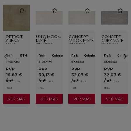
favorite
favorite
favorite
favorite
DETROIT
UNIQ MOON
CONCEPT
CONCEPT
ARENA
MATE
MOON MATE
GREY MATE
MATE
29,5X59,5
29,5X59,5
29,5X59,5
33,3X33,3
RECTIFICADO
RECTIFICADO
RECTIFICADO
Ref:
STN
Ref:
Colorker
Ref:
Colorker
Ref:
Colorker
77654082
91080476
91086931
91086932
PVP
PVP
PVP
PVP
16,87 €
30,13 €
32,07 €
32,07 €
/m²
/m²
/m²
/m²
(IVA
(IVA
(IVA
(IVA
incl.)
incl.)
incl.)
incl.)
VER MÁS
VER MÁS
VER MÁS
VER MÁS