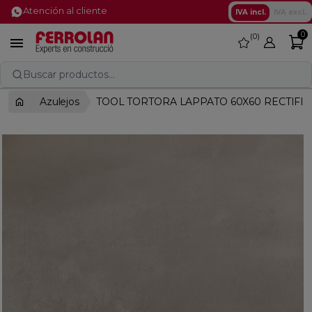
Atención al cliente
IVA incl.
IVA excl.
0
0
favorite

Buscar productos...
Azulejos
TOOL TORTORA LAPPATO 60X60 RECTIFI