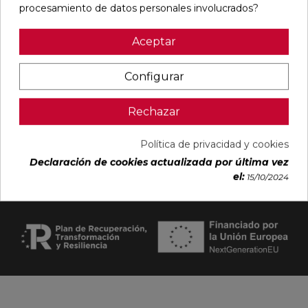

procesamiento de datos personales involucrados?
Aceptar
Visítanos
keyboard_arrow_down
Configurar
Legal

Rechazar
Política de privacidad y cookies
Declaración de cookies actualizada por última vez
el:
15/10/2024
© 2026. Ferrolan. Todos los derechos reservados.