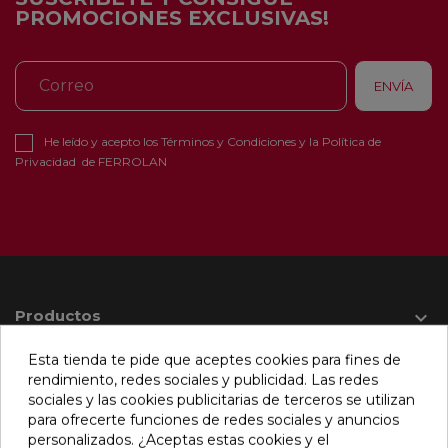
PROMOCIONES EXCLUSIVAS!
He leído y acepto los
Términos y Condiciones
y la
Política de
Privacidad
de FERROLAN
Productos

Esta tienda te pide que aceptes cookies para fines de
rendimiento, redes sociales y publicidad. Las redes
Información

sociales y las cookies publicitarias de terceros se utilizan
para ofrecerte funciones de redes sociales y anuncios
personalizados. ¿Aceptas estas cookies y el
Su cuenta