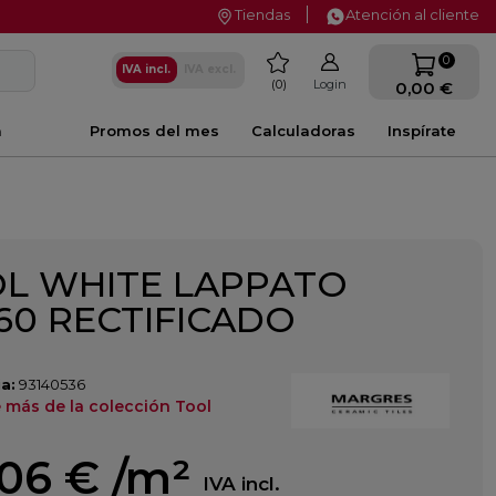
Tiendas
Atención al cliente
favorite
0
IVA incl.
IVA excl.
0
Login
0,00 €
a
Promos del mes
Calculadoras
Inspírate
L WHITE LAPPATO
60 RECTIFICADO
a:
93140536
 más de la colección Tool
,06 €
/m²
IVA incl.