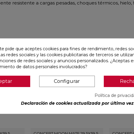
 resistente a cargas pesadas, choques térmicos, hielo, fu
r
te pide que aceptes cookies para fines de rendimiento, redes soc
Las redes sociales y las cookies publicitarias de terceros se utiliza
favorite
favorite
unciones de redes sociales y anuncios personalizados. ¿Aceptas e
amiento de datos personales involucrados?
eptar
Configurar
Rech
Política de privaci
Declaración de cookies actualizada por última vez 
X59,5
CONCEPT MOON MATE 29,5X59,5
CONCEPT G