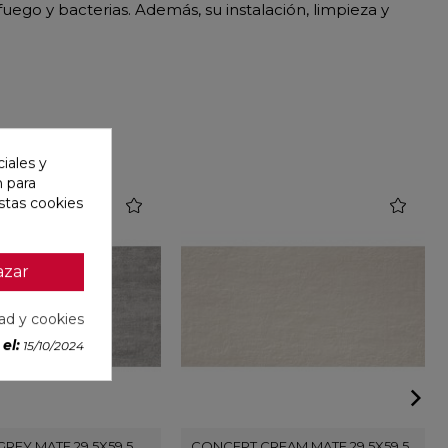
ego y bacterias. Además, su instalación, limpieza y
iales y
n para
favorite
favorite
stas cookies
azar
dad y cookies
el:
15/10/2024
REY MATE 29,5X59,5
CONCEPT CREAM MATE 29,5X59,5