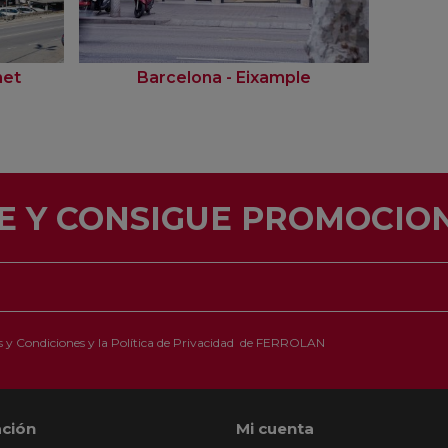
net
Barcelona - Eixample
E Y CONSIGUE PROMOCION
 y Condiciones
y la
Política de Privacidad
de FERROLAN
ción
Mi cuenta