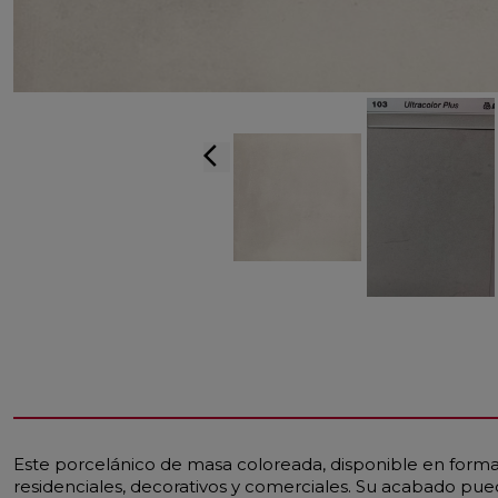
arrow_back_ios
Este porcelánico de masa coloreada, disponible en forma
residenciales, decorativos y comerciales. Su acabado pued