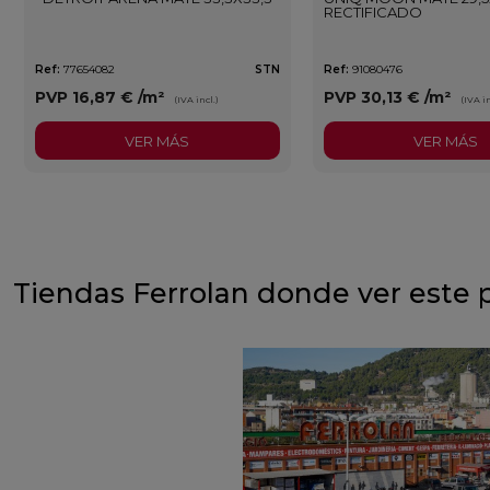
RECTIFICADO
Ref:
77654082
STN
Ref:
91080476
PVP
16,87 €
/m²
PVP
30,13 €
/m²
(IVA incl.)
(IVA in
VER MÁS
VER MÁS
Tiendas Ferrolan donde ver este 