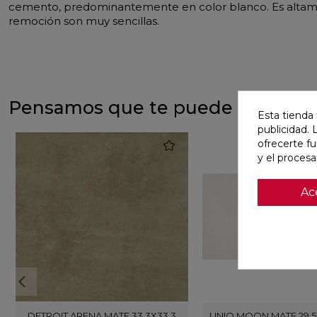
cemento, predominantemente en color blanco. Es altamente
remoción son muy sencillas.
Pensamos que te puede interesa
Esta tienda 
publicidad. 
favorite
ofrecerte f
y el proces
Ac
DETROIT ARENA MATE 33,3X33,3
UNIQ MOON MATE 29,5