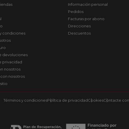
tiendas
Información personal
Pedidos
l
Facturas por abono
co
Direcciones
y condiciones
Descuentos
sotros
uro
de devoluciones
de privacidad
on nosotros
 con nosotros
sitio
Términos y condiciones
Política de privacidad
Cookies
Contacte con