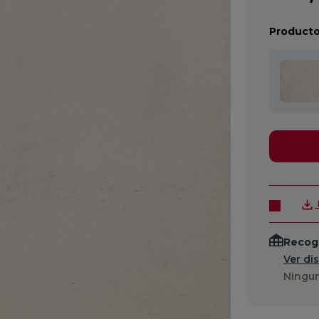
Producto
Recogi
Ver di
Ningun