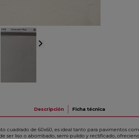
arrow_forward_ios
Descripción
Ficha técnica
to cuadrado de 60x60, es ideal tanto para pavimentos como
e ser liso o abombado, semi-pulido y rectificado, ofrecien