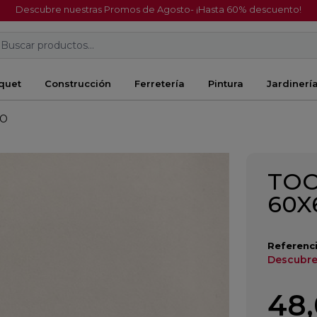
Descubre nuestras Promos de Agosto- ¡Hasta 60% descuento!
Buscar productos...
quet
Construcción
Ferretería
Pintura
Jardinerí
DO
TOO
60X
Referenci
Descubre
48