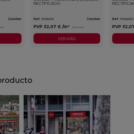
RECTIFICADO
RECTIFIC
Colorker
Ref:
91086931
Colorker
Ref:
91086932
PVP
32,07 €
/m²
PVP
32,0
cl.)
(IVA incl.)
VER MÁS
producto