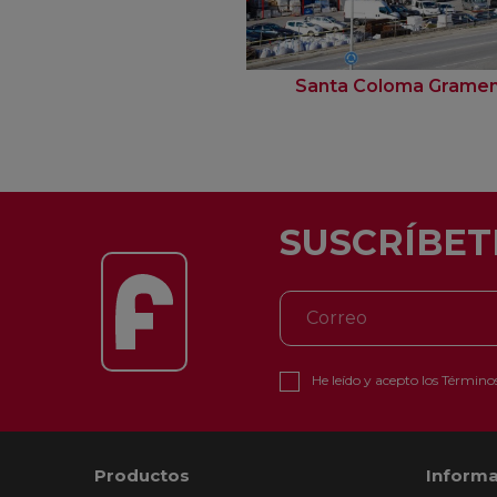
Santa Coloma Grame
SUSCRÍBET
He leído y acepto los
Términos
Productos
Informa