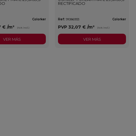
ADO
RECTIFICADO
Colorker
Ref:
91086933
Colorker
7 €
/m²
PVP
32,07 €
/m²
(IVA incl.)
(IVA incl.)
VER MÁS
VER MÁS