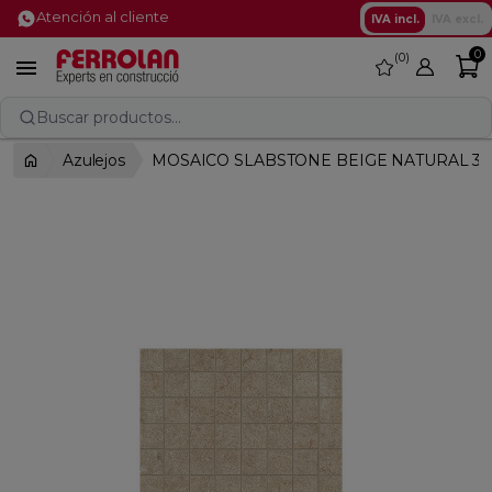
Atención al cliente
IVA incl.
IVA excl.
0
0
favorite

Buscar productos...
Azulejos
MOSAICO SLABSTONE BEIGE NATURAL 30