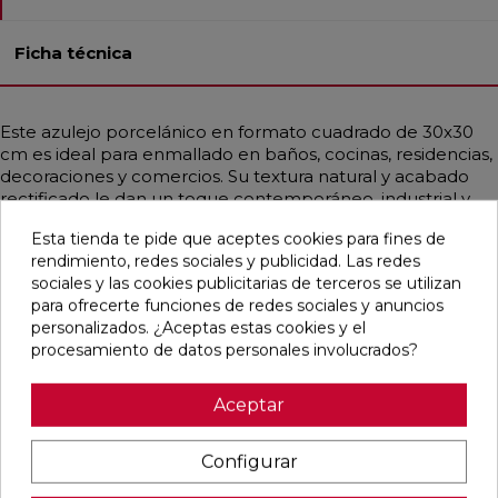
Ficha técnica
Este azulejo porcelánico en formato cuadrado de 30x30
cm es ideal para enmallado en baños, cocinas, residencias,
decoraciones y comercios. Su textura natural y acabado
rectificado le dan un toque contemporáneo, industrial y
mediterráneo, emulando la apariencia de la piedra en
Esta tienda te pide que aceptes cookies para fines de
tonos crema y beige. Es resistente a cargas pesadas,
rendimiento, redes sociales y publicidad. Las redes
choques térmicos, hielo, fuego y bacterias, lo que lo hace
sociales y las cookies publicitarias de terceros se utilizan
duradero y fácil de mantener. Además, su instalación y
para ofrecerte funciones de redes sociales y anuncios
limpieza son sencillas, facilitando su uso en diversos
personalizados. ¿Aceptas estas cookies y el
espacios.
procesamiento de datos personales involucrados?
Aceptar
Pensamos que te puede interesar
Configurar
favorite
favorite
favorite
favorite