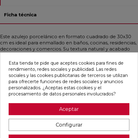
Ficha técnica
Este azulejo porcelánico en formato cuadrado de 30x30
cm es ideal para enmallado en baños, cocinas, residencias,
decoraciones y comercios. Su textura natural y acabado
rectificado le dan un toque contemporáneo, industrial y
mediterráneo, emulando la apariencia de la piedra en un
Esta tienda te pide que aceptes cookies para fines de
elegante color taupe. Es resistente a cargas pesadas,
rendimiento, redes sociales y publicidad. Las redes
choques térmicos, hielo, fuego y bacterias, lo que lo hace
sociales y las cookies publicitarias de terceros se utilizan
duradero y seguro. Además, su instalación y limpieza son
para ofrecerte funciones de redes sociales y anuncios
muy sencillas.
personalizados. ¿Aceptas estas cookies y el
procesamiento de datos personales involucrados?
Aceptar
Pensamos que te puede interesar
Configurar
favorite
favorite
favorite
favorite