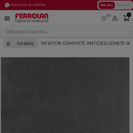
Atención al cliente
IVA incl.
IVA excl.
0
0
favorite

Buscar productos...
Azulejos
NEWTON GRAPHITE ANTIDESLIZANTE 60X