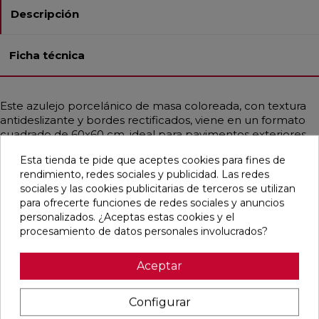
Descripción
Ficha técnica
Este azulejo porcelánico de masa coloreada, con textura
antideslizante y bordes rectificados, viene en un formato
cuadrado de 60x60 cm, ideal para pavimentos exteriores.
Es resistente a la helada y a las manchas, y presenta un
Esta tienda te pide que aceptes cookies para fines de
estilo nórdico y contemporáneo que imita la piedra,
rendimiento, redes sociales y publicidad. Las redes
predominando los tonos gris medio y antracita.
sociales y las cookies publicitarias de terceros se utilizan
para ofrecerte funciones de redes sociales y anuncios
personalizados. ¿Aceptas estas cookies y el
procesamiento de datos personales involucrados?
Pensamos que te puede interesar
Aceptar
favorite
favorite
favorite
favorite
Configurar