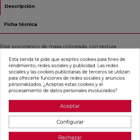
Descripción
Ficha técnica
Este porcelánico de masa coloreada, con textura
antideslizante y acabado rectificado, viene en un formato
cuadrado de 60x60 cm, ideal para pavimentos exteriores.
Esta tienda te pide que aceptes cookies para fines de
Es resistente a la helada y a las manchas, y presenta un
rendimiento, redes sociales y publicidad. Las redes
estilo nórdico y contemporáneo que imita la piedra,
sociales y las cookies publicitarias de terceros se utilizan
predominando el color gris perla.
para ofrecerte funciones de redes sociales y anuncios
personalizados. ¿Aceptas estas cookies y el
procesamiento de datos personales involucrados?
Aceptar
Pensamos que te puede interesar
Configurar
favorite
favorite
favorite
favorite
Rechazar