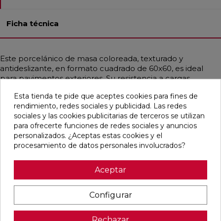
Ficha técnica
Este porcelánico de masa coloreada, texturado y
antideslizante, en formato cuadrado de 60x60, es ideal
para pavimentos exteriores. Su resistencia a cargas
pesadas, choques térmicos, hielo, fuego y bacterias lo
Esta tienda te pide que aceptes cookies para fines de
hace extremadamente duradero. Además, es fácil de
rendimiento, redes sociales y publicidad. Las redes
instalar y limpiar. Con un estilo contemporáneo que
sociales y las cookies publicitarias de terceros se utilizan
combina toques industriales y mediterráneos, emula la
para ofrecerte funciones de redes sociales y anuncios
apariencia de la piedra en tonos crema y beige.
personalizados. ¿Aceptas estas cookies y el
procesamiento de datos personales involucrados?
Aceptar
Pensamos que te puede interesar
Configurar
favorite
favorite
favorite
favorite
Rechazar