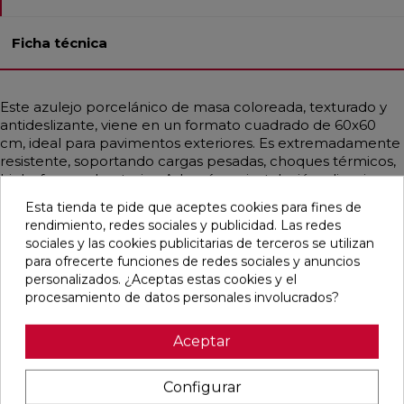
Ficha técnica
Este azulejo porcelánico de masa coloreada, texturado y
antideslizante, viene en un formato cuadrado de 60x60
cm, ideal para pavimentos exteriores. Es extremadamente
resistente, soportando cargas pesadas, choques térmicos,
hielo, fuego y bacterias. Además, su instalación y limpieza
son muy sencillas. Con un estilo contemporáneo que
Esta tienda te pide que aceptes cookies para fines de
mezcla lo industrial y mediterráneo, emula la apariencia de
rendimiento, redes sociales y publicidad. Las redes
la piedra en un elegante tono gris medio.
sociales y las cookies publicitarias de terceros se utilizan
para ofrecerte funciones de redes sociales y anuncios
personalizados. ¿Aceptas estas cookies y el
procesamiento de datos personales involucrados?
Pensamos que te puede interesar
Aceptar
favorite
favorite
favorite
favorite
Configurar