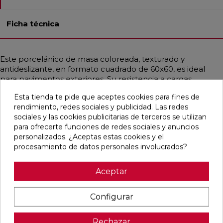
Ficha técnica
Este porcelánico de masa coloreada, texturado y
antideslizante, en formato cuadrado de 60x60, es ideal
para pavimentos exteriores. Su resistencia a cargas
pesadas, choques térmicos, hielo, fuego y bacterias lo
Esta tienda te pide que aceptes cookies para fines de
hace muy duradero. Además, es fácil de instalar y limpiar.
rendimiento, redes sociales y publicidad. Las redes
Con un estilo contemporáneo que combina toques
sociales y las cookies publicitarias de terceros se utilizan
industriales y mediterráneos, emula la apariencia de la
para ofrecerte funciones de redes sociales y anuncios
piedra en un elegante color taupe.
personalizados. ¿Aceptas estas cookies y el
procesamiento de datos personales involucrados?
Aceptar
Pensamos que te puede interesar
Configurar
favorite
favorite
favorite
favorite
Rechazar