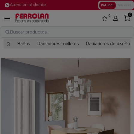
Atención al cliente
IVA incl.
IVA excl.
0
0
favorite

Buscar productos...
Baños
Radiadores toalleros
Radiadores de diseño