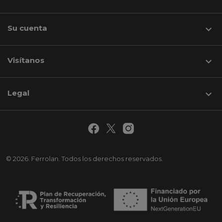
Su cuenta

Visítanos
keyboard_arrow_down
Legal

© 2026. Ferrolan. Todos los derechos reservados.