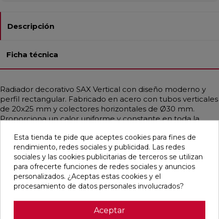
Descripción
Ficha técnica
Radiador decorativo SAX Vertical con diseño moderno y
perfil rectangular. Fabricado en acero con tubos verticales
de 20x25 mm y colectores horizontales de Ø30 mm.
Proporciona un calor uniforme y constante en toda la
estancia, ideal para sistemas de baja temperatura como
Esta tienda te pide que aceptes cookies para fines de
bombas de calor o calderas de condensación. Disponible
rendimiento, redes sociales y publicidad. Las redes
en diferentes medidas, con potencias térmicas desde 109
sociales y las cookies publicitarias de terceros se utilizan
hasta 3272 W. Incluye purgador, tapón ciego y soportes en
para ofrecerte funciones de redes sociales y anuncios
el mismo color del radiador. Acabados de alta gama
personalizados. ¿Aceptas estas cookies y el
disponibles, incluyendo RAL personalizados. Compatible
procesamiento de datos personales involucrados?
con varias configuraciones de conexión hidráulica.
Aceptar