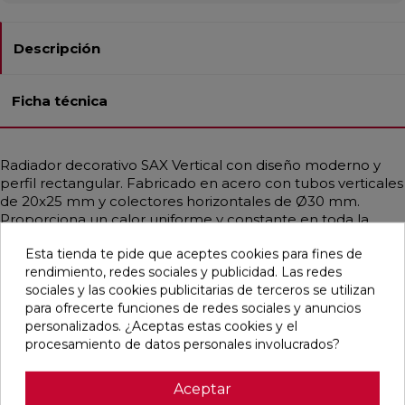
Descripción
Ficha técnica
Radiador decorativo SAX Vertical con diseño moderno y
perfil rectangular. Fabricado en acero con tubos verticales
de 20x25 mm y colectores horizontales de Ø30 mm.
Proporciona un calor uniforme y constante en toda la
estancia, ideal para sistemas de baja temperatura como
Esta tienda te pide que aceptes cookies para fines de
bombas de calor o calderas de condensación. Disponible
rendimiento, redes sociales y publicidad. Las redes
en diferentes medidas, con potencias térmicas desde 109
sociales y las cookies publicitarias de terceros se utilizan
hasta 3272 W. Incluye purgador, tapón ciego y soportes en
para ofrecerte funciones de redes sociales y anuncios
el mismo color del radiador. Acabados de alta gama
personalizados. ¿Aceptas estas cookies y el
disponibles, incluyendo RAL personalizados. Compatible
procesamiento de datos personales involucrados?
con varias configuraciones de conexión hidráulica.
Aceptar