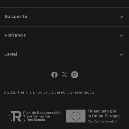
Su cuenta

Visítanos
keyboard_arrow_down
Legal

© 2026. Ferrolan. Todos los derechos reservados.