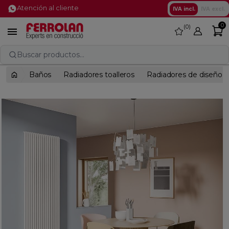
Atención al cliente
IVA incl.
IVA excl.
0
0
favorite

Buscar productos...
Baños
Radiadores toalleros
Radiadores de diseño