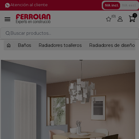
Atención al cliente
IVA incl.
IVA excl.
0
0
favorite

Buscar productos...
Baños
Radiadores toalleros
Radiadores de diseño