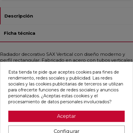
Descripción
Ficha técnica
Radiador decorativo SAX Vertical con diseño moderno y
perfil rectangular. Fabricado en acero con tubos verticales
de 20x25 mm y colectores horizontales de Ø30 mm.
Esta tienda te pide que aceptes cookies para fines de
Proporciona un calor uniforme y constante en toda la
rendimiento, redes sociales y publicidad. Las redes
estancia, ideal para sistemas de baja temperatura como
sociales y las cookies publicitarias de terceros se utilizan
bombas de calor o calderas de condensación. Disponible
para ofrecerte funciones de redes sociales y anuncios
en diferentes medidas, con potencias térmicas desde 109
personalizados. ¿Aceptas estas cookies y el
hasta 3272 W. Incluye purgador, tapón ciego y soportes en
procesamiento de datos personales involucrados?
el mismo color del radiador. Acabados de alta gama
disponibles, incluyendo RAL personalizados. Compatible
con varias configuraciones de conexión hidráulica.
Aceptar
Configurar