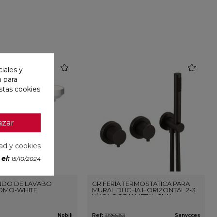
favorite
favorite
iales y
n para
stas cookies
azar
dad y cookies
el:
15/10/2024
DO DE LAVABO
GRIFERÍA TERMOSTÁTICA PARA
OMO-WHITE
MURAL DUCHA HORIZONTAL 2-3
VÍAS LOOP K METAL GUN
Nobili
Ref:
33965353
Sanycces