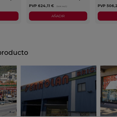
PVP
624,11 €
PVP
506,
)
(IVA incl.)
AÑADIR
producto