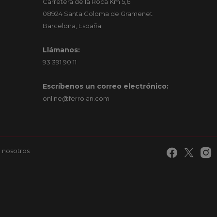
Carretera de la Roca Km 5,6
08924 Santa Coloma de Gramenet
Barcelona, España
Llámanos:
93 391 90 11
Escríbenos un correo electrónico:
online@ferrolan.com
 nosotros