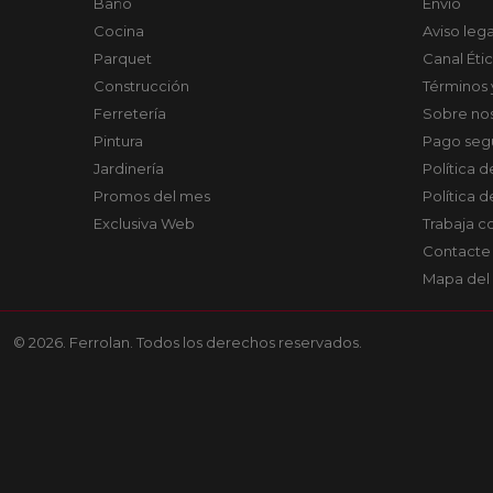
Baño
Envío
Cocina
Aviso lega
Parquet
Canal Éti
Construcción
Términos 
Ferretería
Sobre no
Pintura
Pago seg
Jardinería
Política 
Promos del mes
Política 
Exclusiva Web
Trabaja c
Contacte
Mapa del 
© 2026. Ferrolan. Todos los derechos reservados.