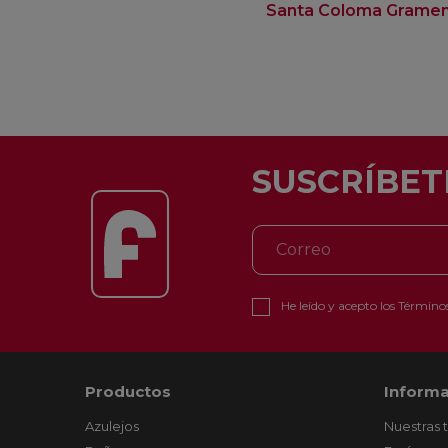
Santa Coloma Grame
SUSCRÍBET
He leído y acepto los
Términos
Productos
Informa
Azulejos
Nuestras 