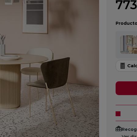
773
Producto
Cal
Recogi
Ver di