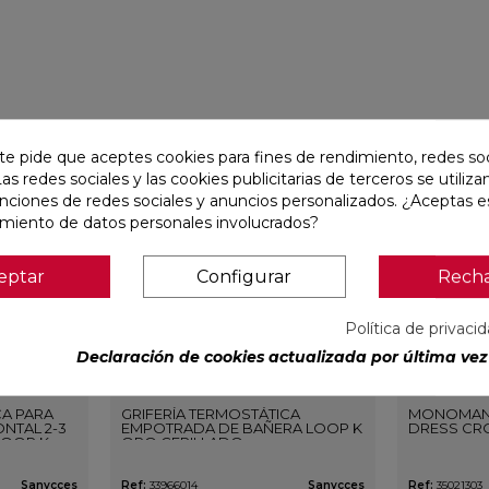
favorite
favorite
te pide que aceptes cookies para fines de rendimiento, redes soc
Las redes sociales y las cookies publicitarias de terceros se utiliza
unciones de redes sociales y anuncios personalizados. ¿Aceptas e
amiento de datos personales involucrados?
eptar
Configurar
Rech
Política de privaci
Declaración de cookies actualizada por última vez 
CA PARA
GRIFERÍA TERMOSTÁTICA
MONOMAN
NTAL 2-3
EMPOTRADA DE BAÑERA LOOP K
DRESS CR
LOOP K
ORO CEPILLADO
O
Sanycces
Ref:
33966014
Sanycces
Ref:
35021303