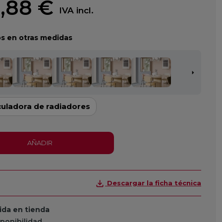
,88 €
IVA incl.
s en otras medidas
culadora de radiadores
AÑADIR
Descargar la ficha técnica
da en tienda
sponibilidad