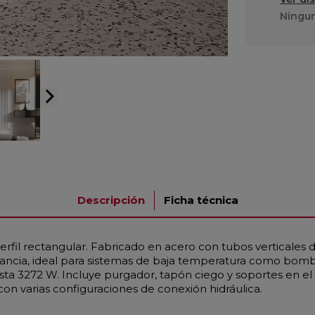
Ningun
arrow_forward_ios
Descripción
Ficha técnica
erfil rectangular. Fabricado en acero con tubos verticale
tancia, ideal para sistemas de baja temperatura como bomb
sta 3272 W. Incluye purgador, tapón ciego y soportes en e
on varias configuraciones de conexión hidráulica.