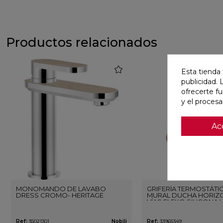
Productos relacionados
favorite
Esta tienda 
publicidad. 
ofrecerte f
y el proces
Ac
MONOMANDO DE LAVABO
GRIFERÍA TERMOSTÁTI
DRESS CROMO- HERITAGE
MURAL DUCHA HORIZO
VÍAS FLEXO SILICONA 
ORO ROSA CEPILLAD
Ref:
35021301
Nobili
Ref:
33965349