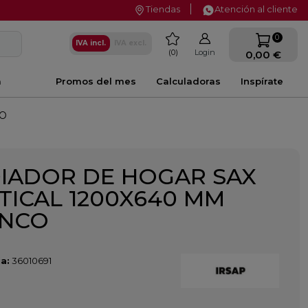
Tiendas
Atención al cliente
favorite
0
IVA incl.
IVA excl.
0
Login
0,00 €
a
Promos del mes
Calculadoras
Inspírate
CO
IADOR DE HOGAR SAX
TICAL 1200X640 MM
ANCO
a:
36010691