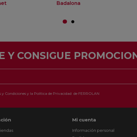
net
Badalona
E Y CONSIGUE PROMOCION
 y Condiciones
y la
Política de Privacidad
de FERROLAN
ción
Mi cuenta
tiendas
Información personal