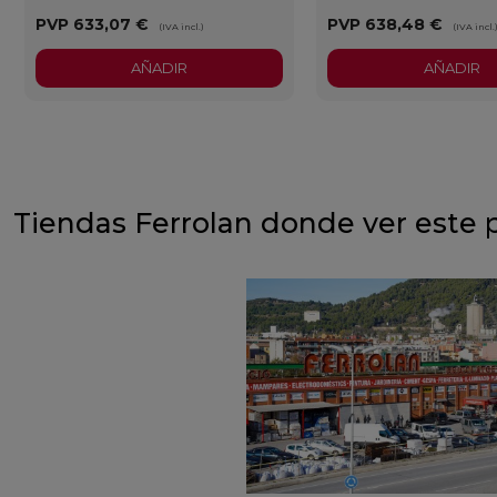
PVP
633,07 €
PVP
638,48 €
(IVA incl.)
(IVA incl.
AÑADIR
AÑADIR
Tiendas Ferrolan donde ver este 