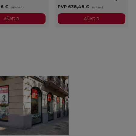
26 €
PVP
638,48 €
(IVA incl.)
(IVA incl.)
AÑADIR
AÑADIR