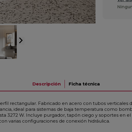
Ningun
arrow_forward_ios
Descripción
Ficha técnica
erfil rectangular. Fabricado en acero con tubos verticale
tancia, ideal para sistemas de baja temperatura como bomb
sta 3272 W. Incluye purgador, tapón ciego y soportes en e
on varias configuraciones de conexión hidráulica.