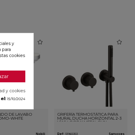
favorite
favorite
iales y
n para
stas cookies
azar
dad y cookies
el:
15/10/2024
DO DE LAVABO
GRIFERÍA TERMOSTÁTICA PARA
OMO-WHITE
MURAL DUCHA HORIZONTAL 2-3
VÍAS LOOP K METAL GUN
Nobili
Ref:
33965353
Sanycces