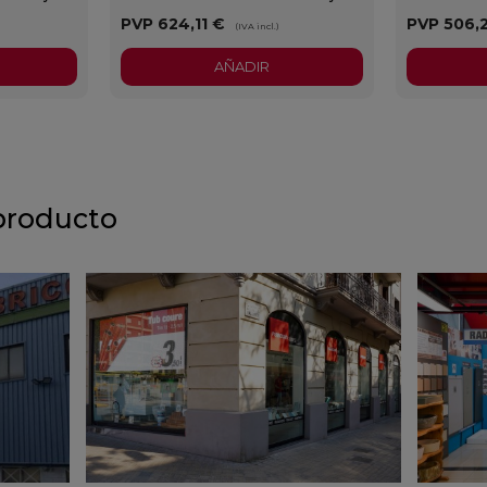
PVP
624,11 €
PVP
506,
)
(IVA incl.)
AÑADIR
producto