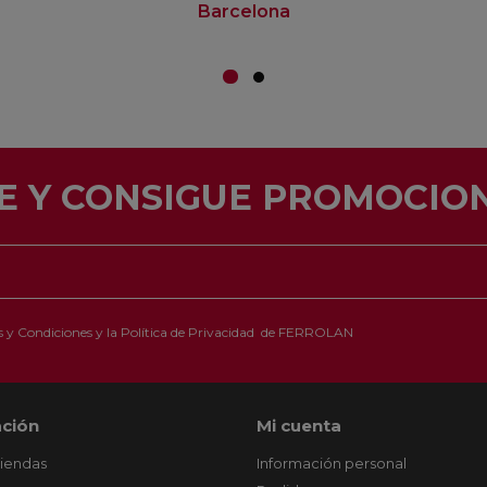
Barcelona
E Y CONSIGUE PROMOCION
 y Condiciones
y la
Política de Privacidad
de FERROLAN
ción
Mi cuenta
tiendas
Información personal