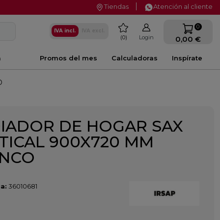
Tiendas
Atención al cliente
favorite
0
IVA incl.
IVA excl.
0
Login
0,00 €
a
Promos del mes
Calculadoras
Inspírate
O
IADOR DE HOGAR SAX
TICAL 900X720 MM
ANCO
a:
36010681