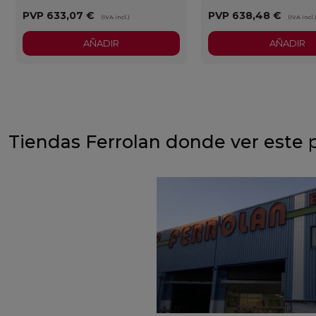
PVP
633,07 €
PVP
638,48 €
(IVA incl.)
(IVA incl.
AÑADIR
AÑADIR
Tiendas Ferrolan donde ver este 