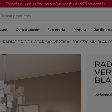
Descubre nuestras Promos de Agosto- ¡Hasta 60% descuento!
Buscar productos...
quet
Construcción
Ferretería
Pintura
Jardinerí
RADIADOR DE HOGAR SAX VERTICAL 900X720 MM BLANC
RAD
VER
BL
Referenci