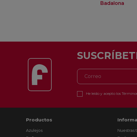
Badalona
SUSCRÍBET
He leído y acepto los
Términos
Productos
Informa
Azulejos
Nuestras 