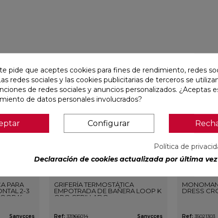
favorite
favorite
te pide que aceptes cookies para fines de rendimiento, redes soc
Las redes sociales y las cookies publicitarias de terceros se utiliza
unciones de redes sociales y anuncios personalizados. ¿Aceptas e
amiento de datos personales involucrados?
eptar
Configurar
Rech
Política de privaci
Declaración de cookies actualizada por última vez 
CA PARA
GRIFERÍA TERMOSTÁTICA
MONOMAN
NTAL 2-3
EMPOTRADA DE BAÑERA LOOP K
DRESS CR
LOOP K
ORO CEPILLADO
O
Sanycces
Ref:
33966014
Sanycces
Ref:
35021303