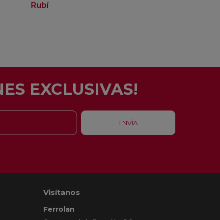
Rubí
Barcelona - Eixam
ES EXCLUSIVAS!
Visítanos
Ferrolan