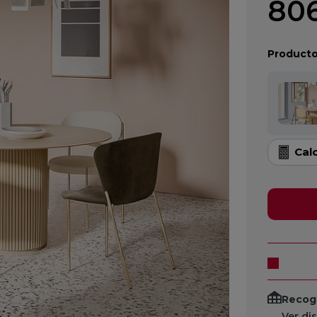
806
Producto
Cal
Recogi
Ver di