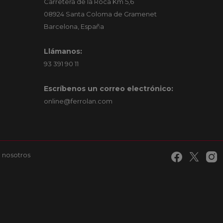
Carretera de la Roca Km 5,6
08924 Santa Coloma de Gramenet
Barcelona, España
Llámanos:
93 391 90 11
Escríbenos un correo electrónico:
online@ferrolan.com
 nosotros