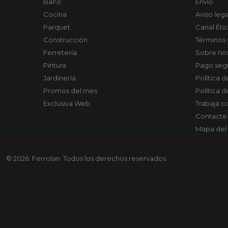
Baño
Envío
Cocina
Aviso lega
Parquet
Canal Éti
Construcción
Términos 
Ferretería
Sobre no
Pintura
Pago seg
Jardinería
Política 
Promos del mes
Política 
Exclusiva Web
Trabaja c
Contacte
Mapa del 
© 2026. Ferrolan. Todos los derechos reservados.