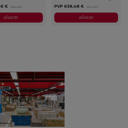
26 €
PVP
638,48 €
(IVA incl.)
(IVA incl.)
AÑADIR
AÑADIR