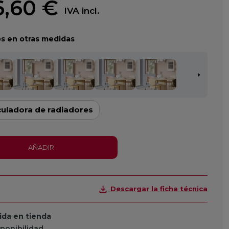
,60 €
IVA incl.
s en otras medidas
culadora de radiadores
AÑADIR
Descargar la ficha técnica
da en tienda
sponibilidad