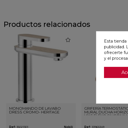
Productos relacionados
favorite
Esta tienda 
publicidad. 
ofrecerte f
y el proces
Ac
MONOMANDO DE LAVABO
GRIFERÍA TERMOSTÁTI
DRESS CROMO- HERITAGE
MURAL DUCHA HORIZO
VÍAS FLEXO SILICONA 
ORO ROSA CEPILLAD
Ref:
35021301
Nobili
Ref:
33965349