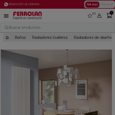
Atención al cliente
IVA incl.
IVA excl.
0
0
favorite

Buscar productos...
Baños
Radiadores toalleros
Radiadores de diseño