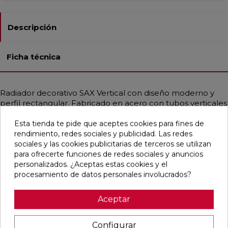
Descripción
Ficha técnica
Radiador decorativo SAX Vertical con diseño moderno y
perfil rectangular. Fabricado en acero con tubos verticales
de 20x25 mm y colectores horizontales de Ø30 mm.
Esta tienda te pide que aceptes cookies para fines de
Proporciona un calor uniforme y constante en toda la
rendimiento, redes sociales y publicidad. Las redes
estancia, ideal para sistemas de baja temperatura como
sociales y las cookies publicitarias de terceros se utilizan
bombas de calor o calderas de condensación. Disponible
para ofrecerte funciones de redes sociales y anuncios
en diferentes medidas, con potencias térmicas desde 109
personalizados. ¿Aceptas estas cookies y el
hasta 3272 W. Incluye purgador, tapón ciego y soportes en
procesamiento de datos personales involucrados?
el mismo color del radiador. Acabados de alta gama
disponibles, incluyendo RAL personalizados. Compatible
con varias configuraciones de conexión hidráulica.
Aceptar
Configurar