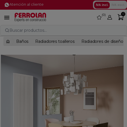
Atención al cliente
IVA incl.
IVA excl.
0
0
favorite

Buscar productos...
Baños
Radiadores toalleros
Radiadores de diseño