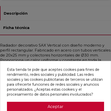
Descripción
Ficha técnica
Radiador decorativo SAX Vertical con diseño moderno y
perfil rectangular. Fabricado en acero con tubos verticales
de 20x25 mm y colectores horizontales de Ø30 mm.
Proporciona un calor uniforme y constante en toda la
estancia, ideal para sistemas de baja temperatura como
Esta tienda te pide que aceptes cookies para fines de
bombas de calor o calderas de condensación. Disponible
rendimiento, redes sociales y publicidad. Las redes
en diferentes medidas, con potencias térmicas desde 109
sociales y las cookies publicitarias de terceros se utilizan
hasta 3272 W. Incluye purgador, tapón ciego y soportes en
para ofrecerte funciones de redes sociales y anuncios
el mismo color del radiador. Acabados de alta gama
personalizados. ¿Aceptas estas cookies y el
disponibles, incluyendo RAL personalizados. Compatible
procesamiento de datos personales involucrados?
con varias configuraciones de conexión hidráulica.
Aceptar