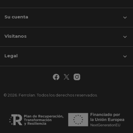
Su cuenta

Visítanos
keyboard_arrow_down
Legal

© 2026. Ferrolan. Todos los derechos reservados.