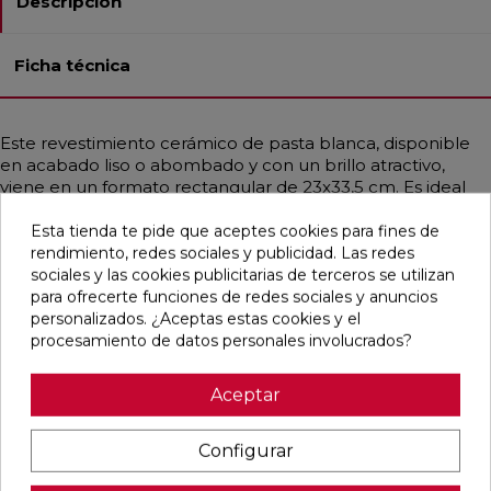
Descripción
Ficha técnica
Este revestimiento cerámico de pasta blanca, disponible
en acabado liso o abombado y con un brillo atractivo,
viene en un formato rectangular de 23x33,5 cm. Es ideal
para decorar baños, cocinas, espacios residenciales,
comerciales y cualquier área que necesite un toque
Esta tienda te pide que aceptes cookies para fines de
especial. El modelo presenta diferentes tonos de verde
rendimiento, redes sociales y publicidad. Las redes
que se pueden combinar de manera alterna, todos
sociales y las cookies publicitarias de terceros se utilizan
incluidos en la misma caja, y ofrece un estilo vintage que
para ofrecerte funciones de redes sociales y anuncios
emula un diseño monocolor.
personalizados. ¿Aceptas estas cookies y el
procesamiento de datos personales involucrados?
Aceptar
Pensamos que te puede interesar
Configurar
favorite
favorite
favorite
favorite