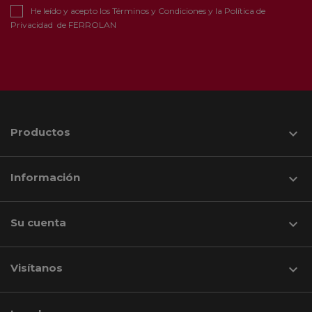
He leído y acepto los
Términos y Condiciones
y la
Política de
Privacidad
de FERROLAN
Productos

Información

Su cuenta

Visítanos
keyboard_arrow_down