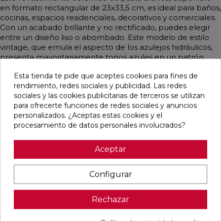
en formato rectangular de 23x33,5 cm, es ideal para baños,
cocinas, espacios residenciales, decorativos y comerciales.
Con un acabado brillante y no rectificado, puedes elegir
entre un diseño liso o abombado. Este modelo de estilo
vintage, que emula el aspecto de los azulejos hidráulicos,
presenta mayoritariamente tonos azules en un patrón
patchwork. Los diferentes tonos se combinan de manera
Esta tienda te pide que aceptes cookies para fines de
alterna y se entregan juntos en la misma caja, ofreciendo
rendimiento, redes sociales y publicidad. Las redes
una opción versátil y decorativa para tus espacios.
sociales y las cookies publicitarias de terceros se utilizan
para ofrecerte funciones de redes sociales y anuncios
personalizados. ¿Aceptas estas cookies y el
procesamiento de datos personales involucrados?
Pensamos que te puede interesar
Aceptar
favorite
favorite
favorite
favorite
Configurar
Rechazar
BOULEVARD
CONCEPT
CONCEPT
CLUNIA
BEIGE MATE
MOON STRIP
CREAM STRIP
ABADIA
45X45
F MATE
C MATE
NATURAL