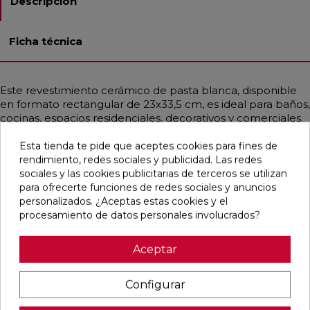
Descripción
Ficha técnica
Este revestimiento cerámico de pasta blanca, disponible
en formato rectangular de 23x33,5 cm, es ideal para baños,
cocinas, espacios residenciales, decorativos y comerciales.
Con un acabado brillante y no rectificado, puedes elegir
entre un diseño liso o abombado. Este modelo presenta
Esta tienda te pide que aceptes cookies para fines de
tonos variados que se combinan de manera alterna, todos
rendimiento, redes sociales y publicidad. Las redes
incluidos en la misma caja. Su estilo vintage emula el
sociales y las cookies publicitarias de terceros se utilizan
diseño hidráulico, predominando el color crema en un
para ofrecerte funciones de redes sociales y anuncios
atractivo patrón patchwork.
personalizados. ¿Aceptas estas cookies y el
procesamiento de datos personales involucrados?
Aceptar
Pensamos que te puede interesar
Configurar
favorite
favorite
favorite
favorite