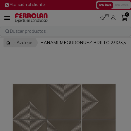
Atención al cliente
IVA incl.
IVA excl.
0
0
favorite

Buscar productos...
Azulejos
HANAMI MEGURONUEZ BRILLO 23X33,5