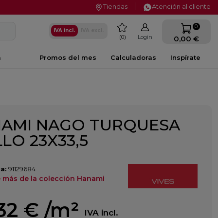
Tiendas
Atención al cliente
favorite
0
IVA incl.
IVA excl.
0
Login
0,00 €
a
Promos del mes
Calculadoras
Inspírate
AMI NAGO TURQUESA
LLO 23X33,5
a:
91129684
 más de la colección Hanami
32 €
/m²
IVA incl.