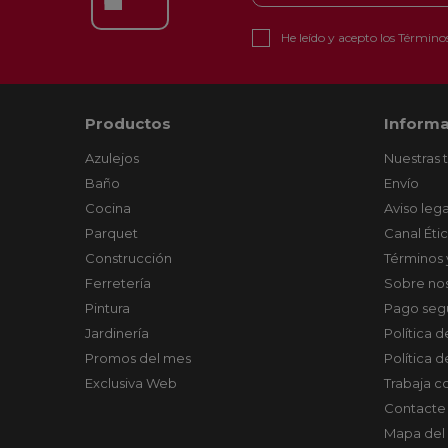
He leído y acepto los
Términos
Productos
Informa
Azulejos
Nuestras 
Baño
Envío
Cocina
Aviso lega
Parquet
Canal Éti
Construcción
Términos 
Ferretería
Sobre no
Pintura
Pago seg
Jardinería
Política 
Promos del mes
Política 
Exclusiva Web
Trabaja c
Contacte
Mapa del 