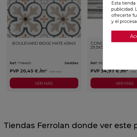
Esta tienda 
publicidad. 
ofrecerte f
y el proces
Ac
BOULEVARD BEIGE MATE 45X45
CONCEPT MOON STRIP
29,5X59,5 RECTIFICADO
Ref:
77484501
Geotiles
Ref:
91086942
PVP
20,45 €
/m²
PVP
34,97 €
/m²
(IVA incl.)
(IVA 
VER MÁS
VER MÁS
Tiendas Ferrolan donde ver este 