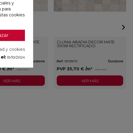
iales y
n para
stas cookies
azar
ADIA NATURAL MATE
CLUNIA ABADIA DECOR MATE
TIFICADO
31X98 RECTIFICADO
dad y cookies
el:
15/10/2024
Durstone
Ref:
93139579
Durstone
0 €
/m²
PVP
35,70 €
/m²
(IVA incl.)
(IVA incl.)
VER MÁS
VER MÁS