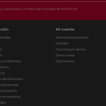
 y Condiciones
y la
Política de Privacidad
de FERROLAN
ción
Mi cuenta
tiendas
Información personal
Pedidos
l
Facturas por abono
co
Direcciones
y condiciones
Descuentos
sotros
uro
de devoluciones
de privacidad
on nosotros
 con nosotros
sitio