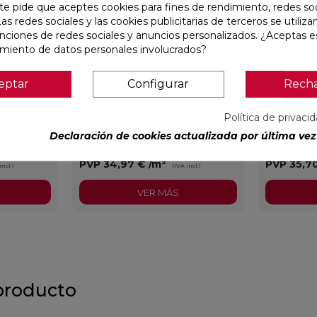
te pide que aceptes cookies para fines de rendimiento, redes soc
Las redes sociales y las cookies publicitarias de terceros se utiliza
unciones de redes sociales y anuncios personalizados. ¿Aceptas e
amiento de datos personales involucrados?
eptar
Configurar
Rech
 F MATE
CONCEPT CREAM STRIP C MATE
CLUNIA AB
29,5X59,5 RECTIFICADO
31X98 REC
Política de privaci
Declaración de cookies actualizada por última vez 
Colorker
Ref:
91086944
Colorker
Ref:
93139577
PVP
34,97 €
/m²
PVP
35,7
incl.)
(IVA incl.)
VER MÁS
producto