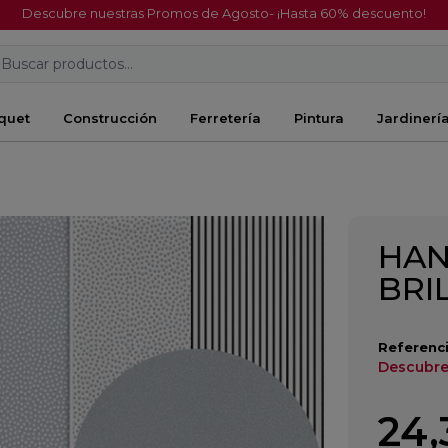
Descubre nuestras Promos de Agosto- ¡Hasta 60% descuento!
Buscar productos...
quet
Construcción
Ferretería
Pintura
Jardinerí
5
HAN
BRI
Referenci
Descubre
24,