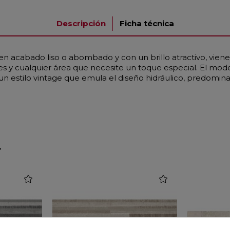
Descripción
Ficha técnica
en acabado liso o abombado y con un brillo atractivo, viene
ales y cualquier área que necesite un toque especial. El m
 un estilo vintage que emula el diseño hidráulico, predomi
r
favorite
favorite