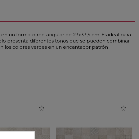
 en un formato rectangular de 23x33,5 cm. Es ideal para
odelo presenta diferentes tonos que se pueden combinar
nan los colores verdes en un encantador patrón
favorite
favorite