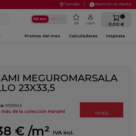
Tiendas
Atención al cliente
favorite
0
IVA incl.
IVA excl.
0
Login
0,00 €
a
Promos del mes
Calculadoras
Inspírate
AMI MEGUROMARSALA
LLO 23X33,5
a:
91129643
 más de la colección Hanami
38 €
/m²
IVA incl.