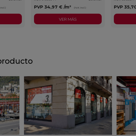
PVP
34,97 €
/m²
PVP
35,7
incl.)
(IVA incl.)
VER MÁS
producto