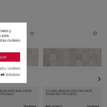
iales y
favorite
favorite
n para
stas cookies
azar
dad y cookies
el:
15/10/2024
ADIA NATURAL MATE
CLUNIA ABADIA DECOR MATE
TIFICADO
31X98 RECTIFICADO
Durstone
Ref:
93139579
Durstone