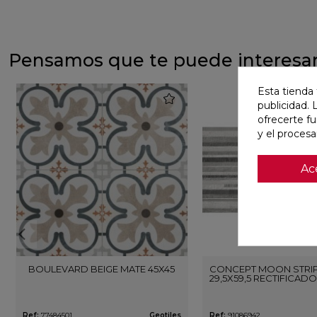
Pensamos que te puede interesa
Esta tienda 
favorite
publicidad. 
ofrecerte f
y el proces
Ac
BOULEVARD BEIGE MATE 45X45
CONCEPT MOON STRIP
29,5X59,5 RECTIFICADO
Ref:
77484501
Geotiles
Ref:
91086942