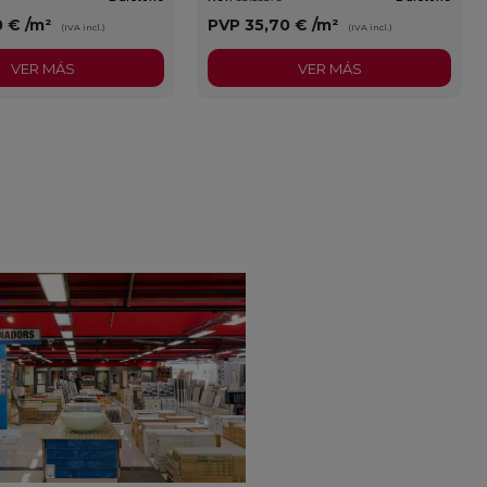
0 €
/m²
PVP
35,70 €
/m²
(IVA incl.)
(IVA incl.)
VER MÁS
VER MÁS