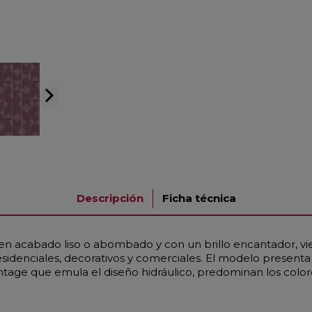
arrow_forward_ios
Descripción
Ficha técnica
en acabado liso o abombado y con un brillo encantador, vi
residenciales, decorativos y comerciales. El modelo prese
 vintage que emula el diseño hidráulico, predominan los col