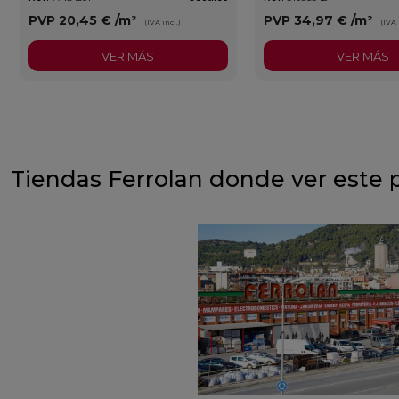
PVP
20,45 €
/m²
PVP
34,97 €
/m²
(IVA incl.)
(IVA 
VER MÁS
VER MÁS
Tiendas Ferrolan donde ver este 