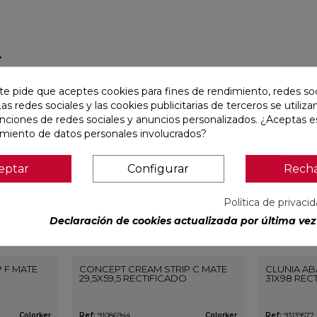
r
te pide que aceptes cookies para fines de rendimiento, redes soc
favorite
favorite
Las redes sociales y las cookies publicitarias de terceros se utiliza
unciones de redes sociales y anuncios personalizados. ¿Aceptas e
amiento de datos personales involucrados?
eptar
Configurar
Rech
Política de privaci
Declaración de cookies actualizada por última vez 
 F MATE
CONCEPT CREAM STRIP C MATE
CLUNIA AB
29,5X59,5 RECTIFICADO
31X98 REC
Colorker
Ref:
91086944
Colorker
Ref:
93139577