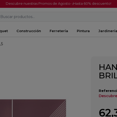
Descubre nuestras Promos de Agosto- ¡Hasta 60% descuento!
Buscar productos...
quet
Construcción
Ferretería
Pintura
Jardinerí
,5
HAN
BRI
Referenci
Descubre
62,