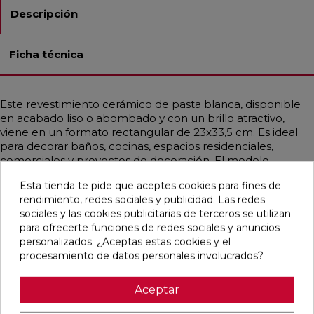
Descripción
Ficha técnica
Este revestimiento cerámico de pasta blanca, disponible
en acabado liso o abombado y con un brillo atractivo,
viene en un formato rectangular de 23x33,5 cm. Es ideal
para decorar baños, cocinas, espacios residenciales,
comerciales y proyectos de decoración. El modelo
presenta una combinación de tonos diferentes que se
Esta tienda te pide que aceptes cookies para fines de
pueden alternar, todos incluidos en la misma caja. Con un
rendimiento, redes sociales y publicidad. Las redes
estilo vintage que emula el diseño hidráulico, predominan
sociales y las cookies publicitarias de terceros se utilizan
los tonos de gris medio en un encantador patrón
para ofrecerte funciones de redes sociales y anuncios
patchwork.
personalizados. ¿Aceptas estas cookies y el
procesamiento de datos personales involucrados?
Aceptar
Pensamos que te puede interesar