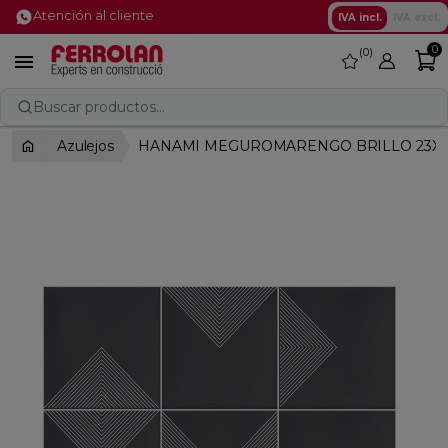
Atención al cliente
IVA incl.
IVA excl.
0
0
favorite

Buscar productos...
Azulejos
HANAMI MEGUROMARENGO BRILLO 23X33