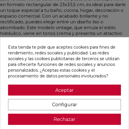
en formato rectangular de 23x33,5 cm, es ideal para darle
un toque especial a tu baño, cocina, hogar, decoración o
espacio comercial. Con un acabado brillante y no
rectificado, puedes elegir entre un diseño liso o
abombado. Este modelo vintage, que emula el estilo
hidráulico, viene en tonos crema y presenta un atractivo
patrón patchwork. Además, los diferentes tonos se
combinan de manera alterna y se entregan juntos en la
Esta tienda te pide que aceptes cookies para fines de
misma caja, facilitando su instalación y logrando un efecto
rendimiento, redes sociales y publicidad. Las redes
visual único.
sociales y las cookies publicitarias de terceros se utilizan
para ofrecerte funciones de redes sociales y anuncios
personalizados. ¿Aceptas estas cookies y el
procesamiento de datos personales involucrados?
Pensamos que te puede interesar
Aceptar
favorite
favorite
favorite
favorite
Configurar
Rechazar
BOULEVARD
CONCEPT
CONCEPT
CLUNIA