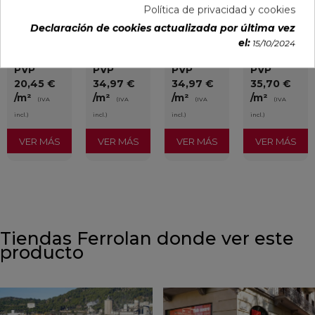
BEIGE MATE
MOON STRIP
CREAM STRIP
ABADIA
Política de privacidad y cookies
45X45
F MATE
C MATE
NATURAL
29,5X59,5
29,5X59,5
MATE 31X98
Declaración de cookies actualizada por última vez
RECTIFICADO
RECTIFICADO
RECTIFICADO
Ref:
Geotiles
Ref:
Colorker
Ref:
Colorker
Ref:
Durston
el:
15/10/2024
77484501
91086942
91086944
93139577
PVP
PVP
PVP
PVP
20,45 €
34,97 €
34,97 €
35,70 €
/m²
/m²
/m²
/m²
(IVA
(IVA
(IVA
(IVA
incl.)
incl.)
incl.)
incl.)
VER MÁS
VER MÁS
VER MÁS
VER MÁS
Tiendas Ferrolan donde ver este
producto