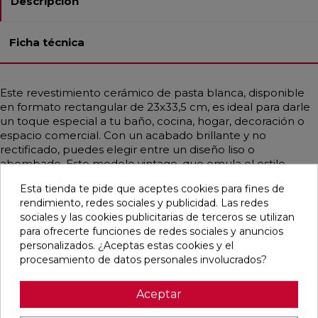
Descripción
Ficha técnica
Este revestimiento cerámico de pasta blanca, disponible
en formato rectangular de 23x33,5 cm, es ideal para darle
un toque especial a tu baño, cocina, hogar, decoración o
espacio comercial. Con un acabado brillante y no
rectificado, puedes elegir entre un diseño liso o
abombado. Este modelo vintage, que emula el estilo
hidráulico, presenta un atractivo patchwork en tonos
Esta tienda te pide que aceptes cookies para fines de
mayoritariamente marrones. Los diferentes tonos se
rendimiento, redes sociales y publicidad. Las redes
combinan de manera alterna y se entregan juntos en la
sociales y las cookies publicitarias de terceros se utilizan
misma caja, facilitando su instalación y logrando un efecto
para ofrecerte funciones de redes sociales y anuncios
visual único y encantador.
personalizados. ¿Aceptas estas cookies y el
procesamiento de datos personales involucrados?
Aceptar
Pensamos que te puede interesar