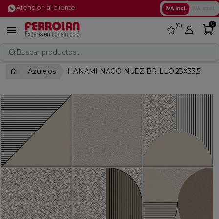
Atención al cliente
IVA incl.
IVA excl.
0
0
favorite

Buscar productos...
Azulejos
HANAMI NAGO NUEZ BRILLO 23X33,5