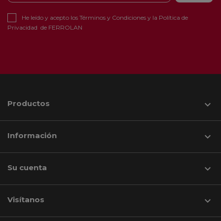
He leído y acepto los
Términos y Condiciones
y la
Política de
Privacidad
de FERROLAN
Productos

Información

Su cuenta

Visítanos
keyboard_arrow_down