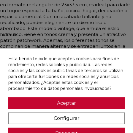
en formato rectangular de 23x33,5 cm, es ideal para darle
un toque especial a tu baño, cocina, hogar, decoración o
espacio comercial. Con un acabado brillante y no
rectificado, puedes elegir entre un diseño liso o
abombado. Este modelo vintage, que emula el estilo
hidráulico, viene en tonos crema y presenta un atractivo
patrón patchwork. Además, los diferentes tonos se
combinan de manera alterna y se entregan juntos en la
misma caja, facilitando su instalación y logrando un
resultado visualmente armonioso.
Esta tienda te pide que aceptes cookies para fines de
rendimiento, redes sociales y publicidad. Las redes
sociales y las cookies publicitarias de terceros se utilizan
para ofrecerte funciones de redes sociales y anuncios
personalizados. ¿Aceptas estas cookies y el
Pensamos que te puede interesar
procesamiento de datos personales involucrados?
favorite
favorite
favorite
favorite
Aceptar
Configurar
BOULEVARD
CONCEPT
CONCEPT
CLUNIA