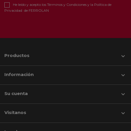
He leído y acepto los
Términos y Condiciones
y la
Política de
Privacidad
de FERROLAN
Productos

Información

Su cuenta

Visítanos
keyboard_arrow_down