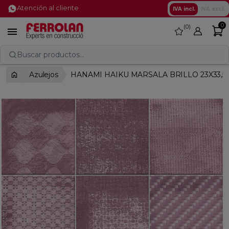
Atención al cliente
IVA incl.
IVA excl.
0
0
favorite

Buscar productos...
Azulejos
HANAMI HAIKU MARSALA BRILLO 23X33,5