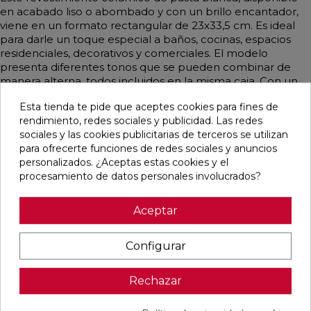
en acabado liso o abombado y con un brillo encantador,
viene en un formato rectangular de 23x33,5 cm. Es ideal
para darle un toque especial a baños, cocinas, espacios
residenciales, decorativos y comerciales. El modelo
presenta diferentes tonos que se pueden combinar de
manera alterna, todos incluidos en la misma caja. Con un
estilo vintage que emula el diseño hidráulico, predominan
Esta tienda te pide que aceptes cookies para fines de
los colores rosa y patchwork, ofreciendo una opción
rendimiento, redes sociales y publicidad. Las redes
decorativa única y atractiva.
sociales y las cookies publicitarias de terceros se utilizan
para ofrecerte funciones de redes sociales y anuncios
personalizados. ¿Aceptas estas cookies y el
procesamiento de datos personales involucrados?
Pensamos que te puede interesar
Aceptar
favorite
favorite
favorite
favorite
Configurar
Rechazar
BOULEVARD
CONCEPT
CONCEPT
CLUNIA
BEIGE MATE
MOON STRIP
CREAM STRIP
ABADIA
45X45
F MATE
C MATE
NATURAL