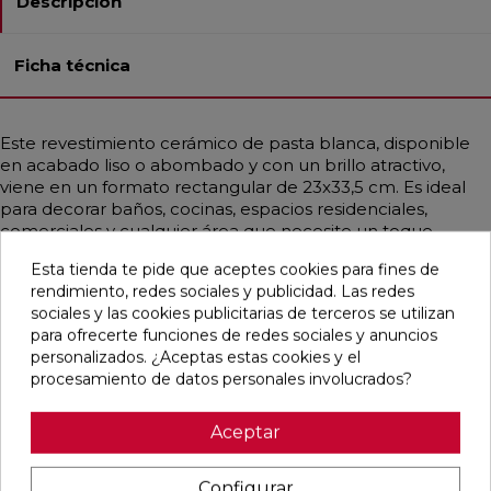
Descripción
Ficha técnica
Este revestimiento cerámico de pasta blanca, disponible
en acabado liso o abombado y con un brillo atractivo,
viene en un formato rectangular de 23x33,5 cm. Es ideal
para decorar baños, cocinas, espacios residenciales,
comerciales y cualquier área que necesite un toque
especial. El modelo presenta diferentes tonos de verde
Esta tienda te pide que aceptes cookies para fines de
que se pueden combinar de manera alterna, todos
rendimiento, redes sociales y publicidad. Las redes
incluidos en la misma caja, y ofrece un estilo vintage que
sociales y las cookies publicitarias de terceros se utilizan
emula un diseño monocolor.
para ofrecerte funciones de redes sociales y anuncios
personalizados. ¿Aceptas estas cookies y el
procesamiento de datos personales involucrados?
Pensamos que te puede interesar
Aceptar
favorite
favorite
favorite
favorite
Configurar