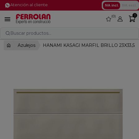
Atención al cliente
IVA incl.
IVA excl.
0
0
favorite

Buscar productos...
Azulejos
HANAMI KASAGI MARFIL BRILLO 23X33,5