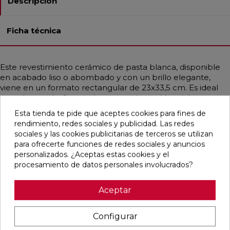
Descripción
Ficha técnica
Este revestimiento cerámico de pasta blanca, disponible
en acabado liso o abombado y con un brillo elegante,
viene en un formato rectangular de 23x33,5 cm. Es ideal
para decorar baños, cocinas, espacios residenciales,
comerciales y cualquier área que necesite un toque
Esta tienda te pide que aceptes cookies para fines de
especial. El modelo presenta diferentes tonos que se
rendimiento, redes sociales y publicidad. Las redes
pueden combinar de manera alterna, todos incluidos en la
sociales y las cookies publicitarias de terceros se utilizan
misma caja. Con un estilo vintage y predominantemente
para ofrecerte funciones de redes sociales y anuncios
en color crema, emula un diseño monocolor que aporta
personalizados. ¿Aceptas estas cookies y el
un aire clásico y sofisticado a cualquier ambiente.
procesamiento de datos personales involucrados?
Aceptar
Pensamos que te puede interesar
Configurar