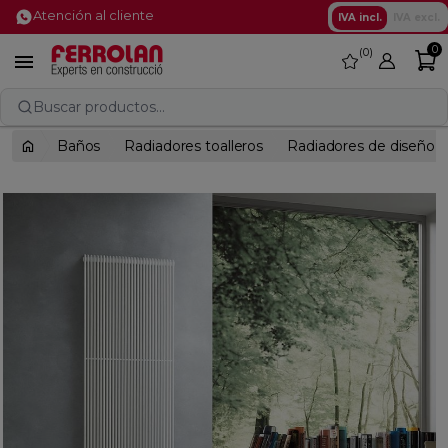
Atención al cliente
IVA incl.
IVA excl.
0
0
favorite

Buscar productos...
Baños
Radiadores toalleros
Radiadores de diseño