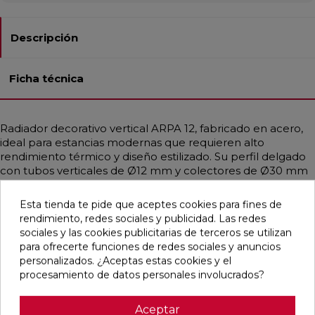
Descripción
Ficha técnica
Radiador decorativo vertical ARPA 12, fabricado en acero,
ideal para estancias modernas que requieren alto
rendimiento térmico y diseño estilizado. Su perfil delgado
con tubos verticales de Ø12 mm y colectores de Ø30 mm
aporta ligereza visual y eficiencia. Compatible con
instalaciones de baja temperatura como calderas de
Esta tienda te pide que aceptes cookies para fines de
condensación o bombas de calor. Ofrece calor uniforme y
rendimiento, redes sociales y publicidad. Las redes
está disponible en diferentes medidas, con potencias de
sociales y las cookies publicitarias de terceros se utilizan
hasta 3326 W. Incluye purgador, tapón ciego y soportes
para ofrecerte funciones de redes sociales y anuncios
del mismo color. Se puede personalizar en todos los
personalizados. ¿Aceptas estas cookies y el
colores Irsap y RAL bajo pedido. Presión máx.: 10 bar.
procesamiento de datos personales involucrados?
Temp. máx.: 95 ºC.
Aceptar