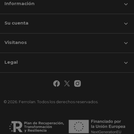
Información

Su cuenta

Visítanos
keyboard_arrow_down
Legal

© 2026. Ferrolan. Todos los derechos reservados.