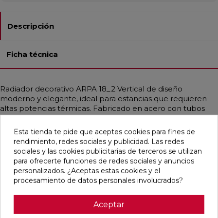
Descripción
Ficha técnica
Radiador decorativo ARPA 18_2 Vertical de diseño
moderno y elegante, ideal para estancias que requieren
altas potencias térmicas. Fabricado en acero con tubos
verticales de Ø18 mm y colectores de Ø30 mm, ofrece una
estética sobria con gran modularidad. Perfecto para
Esta tienda te pide que aceptes cookies para fines de
calderas de condensación y bombas de calor, proporciona
rendimiento, redes sociales y publicidad. Las redes
un calor uniforme adaptado a instalaciones de baja
sociales y las cookies publicitarias de terceros se utilizan
temperatura. Disponible en diferentes medidas, alcanza
para ofrecerte funciones de redes sociales y anuncios
potencias de hasta 3708 W. Incluye purgador, tapón ciego
personalizados. ¿Aceptas estas cookies y el
y soportes a juego. Presión máx.: 10 bar. Temp. máx.: 95 °C.
procesamiento de datos personales involucrados?
Aceptar