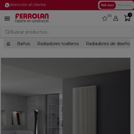
Atención al cliente
IVA incl.
IVA excl.
0
0
favorite

Buscar productos...
Baños
Radiadores toalleros
Radiadores de diseño