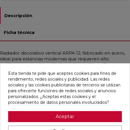
Descripción
Ficha técnica
Radiador decorativo vertical ARPA 12, fabricado en acero,
ideal para estancias modernas que requieren alto
rendimiento térmico y diseño estilizado. Su perfil delgado
con tubos verticales de Ø12 mm y colectores de Ø30 mm
Esta tienda te pide que aceptes cookies para fines de
aporta ligereza visual y eficiencia. Compatible con
rendimiento, redes sociales y publicidad. Las redes
instalaciones de baja temperatura como calderas de
sociales y las cookies publicitarias de terceros se utilizan
condensación o bombas de calor. Ofrece calor uniforme y
para ofrecerte funciones de redes sociales y anuncios
está disponible en diferentes medidas, con potencias de
personalizados. ¿Aceptas estas cookies y el
hasta 3326 W. Incluye purgador, tapón ciego y soportes
procesamiento de datos personales involucrados?
del mismo color. Se puede personalizar en todos los
colores Irsap y RAL bajo pedido. Presión máx.: 10 bar.
Aceptar
Temp. máx.: 95 ºC.