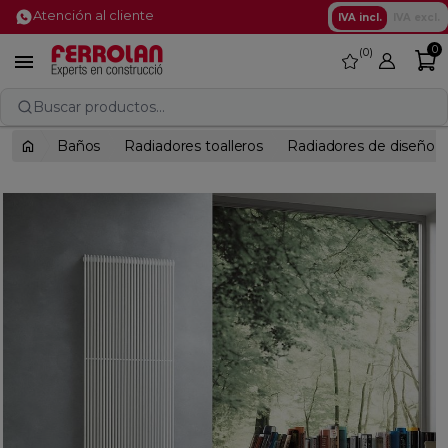
Atención al cliente
IVA incl.
IVA excl.
0
0
favorite

Buscar productos...
Baños
Radiadores toalleros
Radiadores de diseño