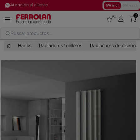
Atención al cliente
IVA incl.
IVA excl.
0
0
favorite

Buscar productos...
Baños
Radiadores toalleros
Radiadores de diseño