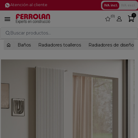
Atención al cliente
IVA incl.
IVA excl.
0
0
favorite

Buscar productos...
Baños
Radiadores toalleros
Radiadores de diseño