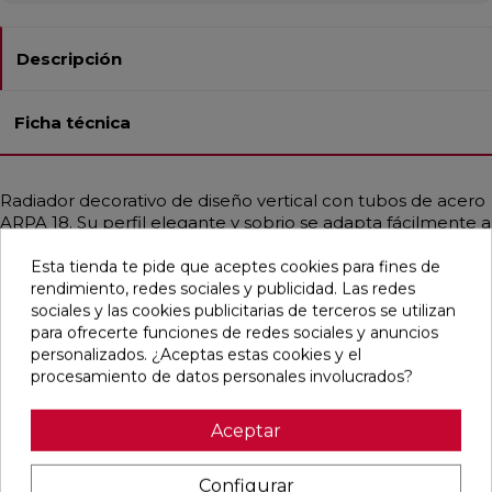
Descripción
Ficha técnica
Radiador decorativo de diseño vertical con tubos de acero
ARPA 18. Su perfil elegante y sobrio se adapta fácilmente a
cualquier ambiente, aportando un toque moderno y
Esta tienda te pide que aceptes cookies para fines de
funcional. Proporciona un calor uniforme y eficiente
rendimiento, redes sociales y publicidad. Las redes
gracias a su compatibilidad con sistemas de baja
sociales y las cookies publicitarias de terceros se utilizan
temperatura como calderas de condensación o bombas
para ofrecerte funciones de redes sociales y anuncios
de calor. Disponible en diferentes medidas, ofrece
personalizados. ¿Aceptas estas cookies y el
potencias desde 54 hasta 3365 W, según configuración.
procesamiento de datos personales involucrados?
Incluye purgador, tapón ciego y soportes de fijación en el
mismo color. Presión máxima: 10 bar. Temperatura
máxima: 95 °C.
Aceptar
Configurar