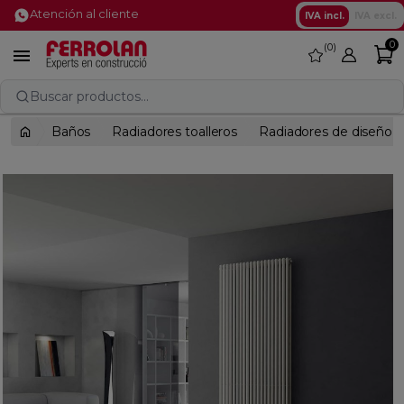
Atención al cliente
IVA incl.
IVA excl.
0
0
favorite

Buscar productos...
Baños
Radiadores toalleros
Radiadores de diseño