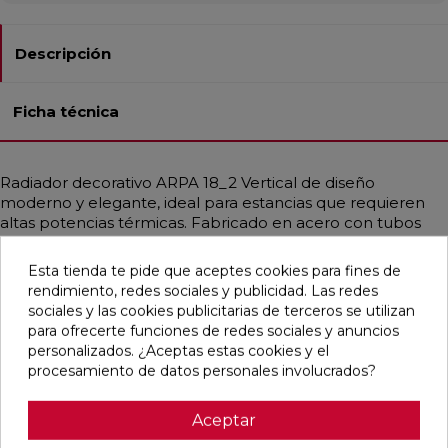
Descripción
Ficha técnica
Radiador decorativo ARPA 18_2 Vertical de diseño
moderno y elegante, ideal para estancias que requieren
altas potencias térmicas. Fabricado en acero con tubos
verticales de Ø18 mm y colectores de Ø30 mm, ofrece una
estética sobria con gran modularidad. Perfecto para
Esta tienda te pide que aceptes cookies para fines de
calderas de condensación y bombas de calor, proporciona
rendimiento, redes sociales y publicidad. Las redes
un calor uniforme adaptado a instalaciones de baja
sociales y las cookies publicitarias de terceros se utilizan
temperatura. Disponible en diferentes medidas, alcanza
para ofrecerte funciones de redes sociales y anuncios
potencias de hasta 3708 W. Incluye purgador, tapón ciego
personalizados. ¿Aceptas estas cookies y el
y soportes a juego. Presión máx.: 10 bar. Temp. máx.: 95 °C.
procesamiento de datos personales involucrados?
Aceptar