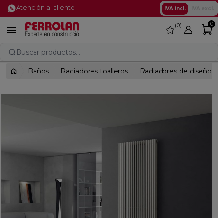
Atención al cliente
IVA incl.
IVA excl.
0
0
favorite

Buscar productos...
Baños
Radiadores toalleros
Radiadores de diseño