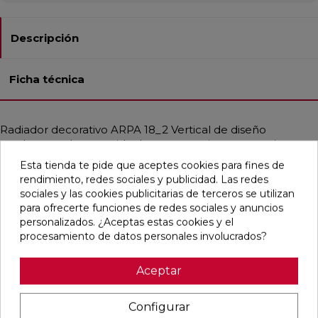
Descripción
Ficha técnica
Radiador decorativo ARPA 18_2 Vertical de diseño
moderno y elegante, ideal para estancias que requieren
altas potencias térmicas. Fabricado en acero con tubos
Esta tienda te pide que aceptes cookies para fines de
verticales de Ø18 mm y colectores de Ø30 mm, ofrece una
rendimiento, redes sociales y publicidad. Las redes
estética sobria con gran modularidad. Perfecto para
sociales y las cookies publicitarias de terceros se utilizan
calderas de condensación y bombas de calor, proporciona
para ofrecerte funciones de redes sociales y anuncios
un calor uniforme adaptado a instalaciones de baja
personalizados. ¿Aceptas estas cookies y el
temperatura. Disponible en diferentes medidas, alcanza
procesamiento de datos personales involucrados?
potencias de hasta 3708 W. Incluye purgador, tapón ciego
y soportes a juego. Presión máx.: 10 bar. Temp. máx.: 95 °C.
Aceptar
Configurar