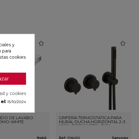
favorite
favorite
iales y
n para
stas cookies
azar
dad y cookies
el:
15/10/2024
DO DE LAVABO
GRIFERÍA TERMOSTÁTICA PARA
OMO-WHITE
MURAL DUCHA HORIZONTAL 2-3
VÍAS LOOP K METAL GUN
Nobili
Ref:
33965353
Sanycces