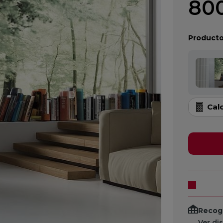
800
Producto
Cal
Recogi
Ver di