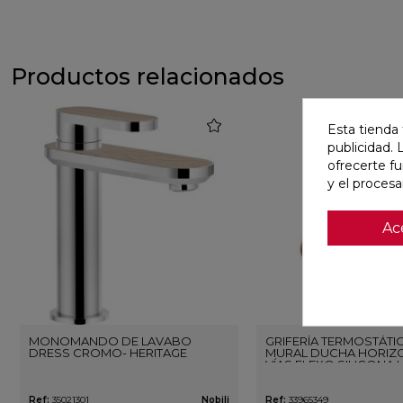
Productos relacionados
favorite
Esta tienda 
publicidad. 
ofrecerte f
y el proces
Ac
MONOMANDO DE LAVABO
GRIFERÍA TERMOSTÁTI
DRESS CROMO- HERITAGE
MURAL DUCHA HORIZO
VÍAS FLEXO SILICONA 
ORO ROSA CEPILLAD
Ref:
35021301
Nobili
Ref:
33965349