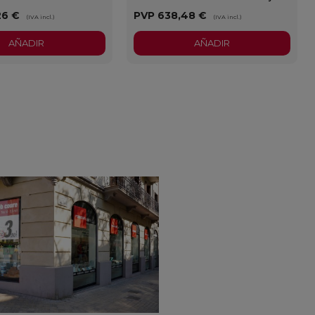
26 €
PVP
638,48 €
(IVA incl.)
(IVA incl.)
AÑADIR
AÑADIR