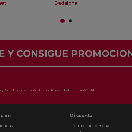
net
Badalona
E Y CONSIGUE PROMOCION
 y Condiciones
y la
Política de Privacidad
de FERROLAN
ción
Mi cuenta
tiendas
Información personal