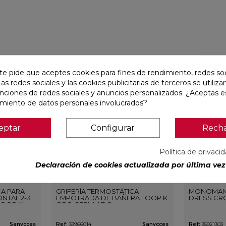
favorite
favorite
te pide que aceptes cookies para fines de rendimiento, redes soc
Las redes sociales y las cookies publicitarias de terceros se utiliza
unciones de redes sociales y anuncios personalizados. ¿Aceptas e
amiento de datos personales involucrados?
eptar
Configurar
Rech
Política de privaci
Declaración de cookies actualizada por última vez 
CA PARA
GRIFERÍA TERMOSTÁTICA
MONOMAN
NTAL 2-3
EMPOTRADA DE BAÑERA LOOP K
DRESS CR
LOOP K
ORO CEPILLADO
O
Sanycces
Ref:
33966014
Sanycces
Ref:
35021303