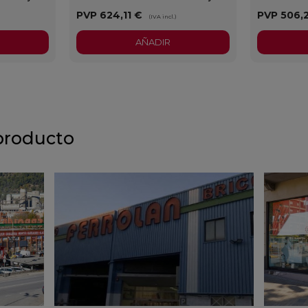
PVP
624,11 €
PVP
506,
)
(IVA incl.)
AÑADIR
producto