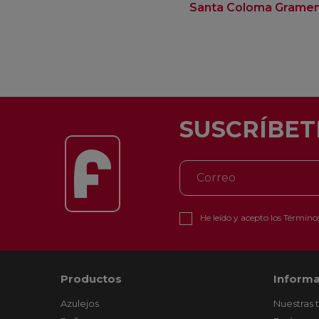
Santa Coloma Grame
SUSCRÍBET
He leído y acepto los
Términos
Productos
Informa
Azulejos
Nuestras 