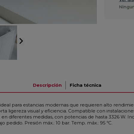
Ningun
arrow_forward_ios
Descripción
Ficha técnica
 ideal para estancias modernas que requieren alto rendimien
a ligereza visual y eficiencia. Compatible con instalacio
 en diferentes medidas, con potencias de hasta 3326 W. In
jo pedido. Presión máx.: 10 bar. Temp. máx.: 95 ºC.