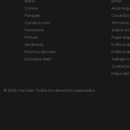
Baño
Envío
Cocina
Aviso lega
Parquet
Canal Éti
Construcción
Términos 
Ferretería
Sobre no
Pintura
Pago seg
Jardinería
Política 
Promos del mes
Política 
Exclusiva Web
Trabaja c
Contacte
Mapa del 
© 2026. Ferrolan. Todos los derechos reservados.