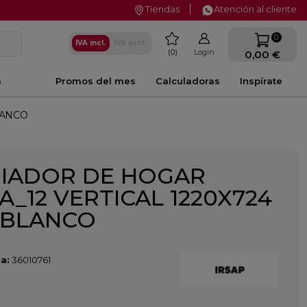
Tiendas
Atención al cliente
favorite
0
IVA incl.
IVA excl.
0
Login
0,00 €
a
Promos del mes
Calculadoras
Inspírate
LANCO
IADOR DE HOGAR
A_12 VERTICAL 1220X724
BLANCO
a:
36010761