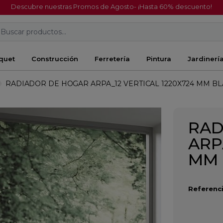
Descubre nuestras Promos de Agosto- ¡Hasta 60% descuento!
Buscar productos...
quet
Construcción
Ferretería
Pintura
Jardinerí
RADIADOR DE HOGAR ARPA_12 VERTICAL 1220X724 MM B
RAD
ARP
MM 
Referenci