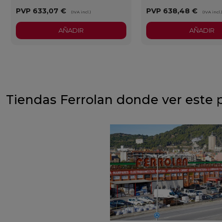
PVP
633,07 €
PVP
638,48 €
(IVA incl.)
(IVA incl.
AÑADIR
AÑADIR
Tiendas Ferrolan donde ver este 