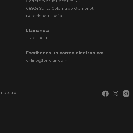
Carretera de la Roca Km 5,6
08924 Santa Coloma de Gramenet
Barcelona, España
Llámanos:
93 391 90 11
Escríbenos un correo electrónico:
online@ferrolan.com
 nosotros