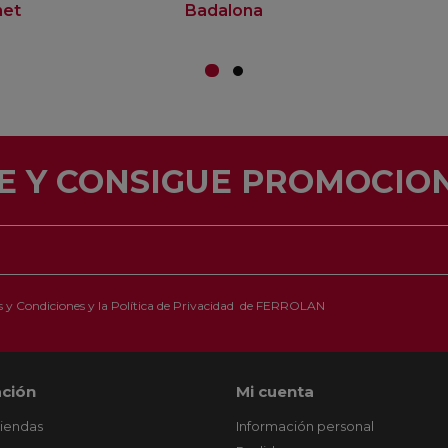
net
Badalona
E Y CONSIGUE PROMOCION
 y Condiciones
y la
Política de Privacidad
de FERROLAN
ción
Mi cuenta
tiendas
Información personal