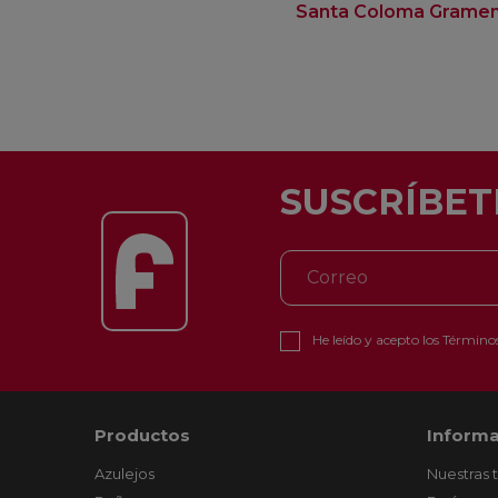
Santa Coloma Grame
SUSCRÍBET
He leído y acepto los
Términos
Productos
Informa
Azulejos
Nuestras 