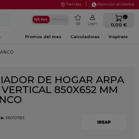
Tiendas
Atención al cliente
favorite
0
IVA incl.
IVA excl.
0
Login
0,00 €
a
Promos del mes
Calculadoras
Inspírate
LANCO
IADOR DE HOGAR ARPA
2 VERTICAL 850X652 MM
ANCO
a:
36010783