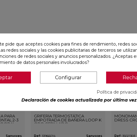
favorite
favorite
te pide que aceptes cookies para fines de rendimiento, redes soc
Las redes sociales y las cookies publicitarias de terceros se utiliza
unciones de redes sociales y anuncios personalizados. ¿Aceptas e
amiento de datos personales involucrados?
eptar
Configurar
Rech
Política de privaci
Declaración de cookies actualizada por última vez 
CA PARA
GRIFERÍA TERMOSTÁTICA
MONOMAN
NTAL 2-3
EMPOTRADA DE BAÑERA LOOP K
DRESS CR
LOOP K
ORO CEPILLADO
O
Sanycces
Ref:
33966014
Sanycces
Ref:
35021303