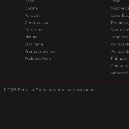
Baño
Envío
Cocina
Aviso lega
Parquet
Canal Éti
Construcción
Términos 
Ferretería
Sobre no
Pintura
Pago seg
Jardinería
Política 
Promos del mes
Política 
Exclusiva Web
Trabaja c
Contacte
Mapa del 
© 2026. Ferrolan. Todos los derechos reservados.