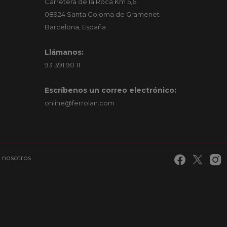
Carretera de la Roca Km 5,6
08924 Santa Coloma de Gramenet
Barcelona, España
Llámanos:
93 391 90 11
Escríbenos un correo electrónico:
online@ferrolan.com
 nosotros