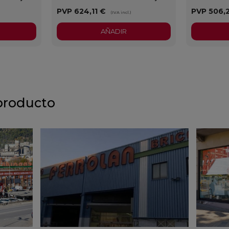
PVP
624,11 €
PVP
506,
)
(IVA incl.)
AÑADIR
producto