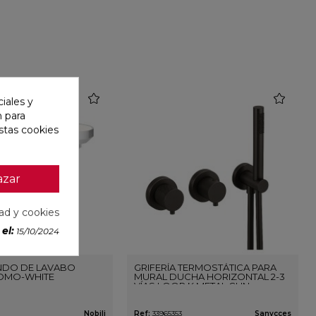
favorite
favorite
iales y
n para
stas cookies
azar
dad y cookies
el:
15/10/2024
DO DE LAVABO
GRIFERÍA TERMOSTÁTICA PARA
OMO-WHITE
MURAL DUCHA HORIZONTAL 2-3
VÍAS LOOP K METAL GUN
Nobili
Ref:
33965353
Sanycces