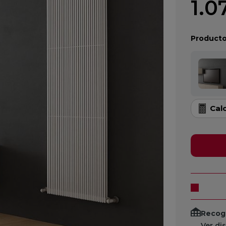
1.0
Producto
Cal
Recogi
Ver di