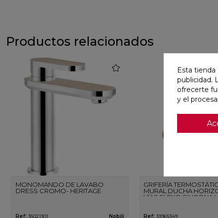
Productos relacionados
favorite
Esta tienda 
publicidad. 
ofrecerte f
y el proces
Ac
MONOMANDO DE LAVABO
GRIFERÍA TERMOSTÁTI
DRESS CROMO- HERITAGE
MURAL DUCHA HORIZO
VÍAS FLEXO SILICONA 
ORO ROSA CEPILLAD
Ref:
35021301
Nobili
Ref:
33965349