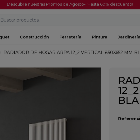
Descubre nuestras Promos de Agosto- ¡Hasta 60% descuento!
Buscar productos...
quet
Construcción
Ferretería
Pintura
Jardinerí
RADIADOR DE HOGAR ARPA 12_2 VERTICAL 850X652 MM B
RAD
12_
BL
Referenci