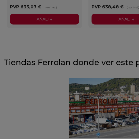
PVP
633,07 €
PVP
638,48 €
(IVA incl.)
(IVA incl.
AÑADIR
AÑADIR
Tiendas Ferrolan donde ver este 