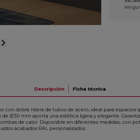
Ningun
arrow_forward_ios
Descripción
Ficha técnica
 con doble hilera de tubos de acero, ideal para espacios q
de Ø30 mm aporta una estética ligera y elegante. Garantiza 
mbas de calor. Disponible en diferentes medidas, con pote
cluidos acabados RAL personalizados.