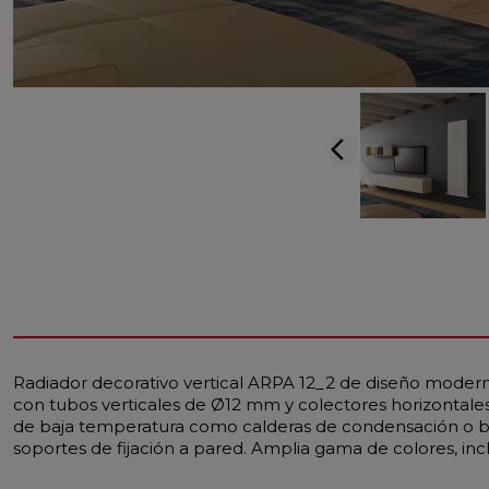
arrow_back_ios
Radiador decorativo vertical ARPA 12_2 de diseño moderno
con tubos verticales de Ø12 mm y colectores horizontales 
de baja temperatura como calderas de condensación o bo
soportes de fijación a pared. Amplia gama de colores, in