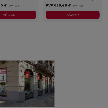
26 €
PVP
638,48 €
(IVA incl.)
(IVA incl.)
AÑADIR
AÑADIR