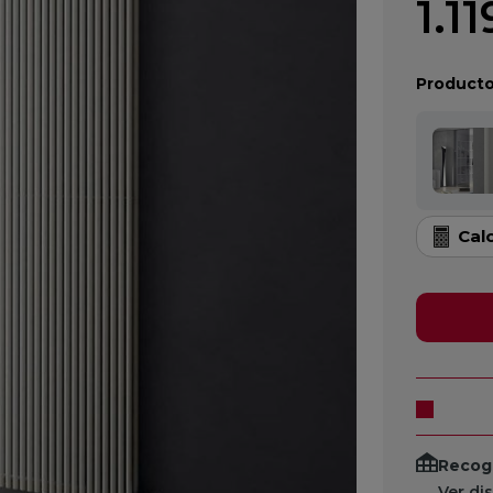
1.1
Producto
Cal
Recogi
Ver di