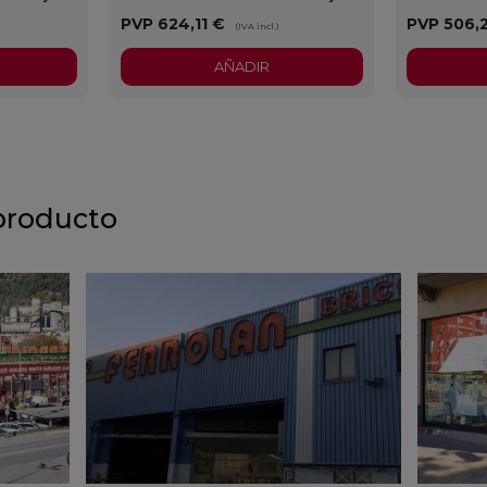
PVP
624,11 €
PVP
506,
)
(IVA incl.)
AÑADIR
producto