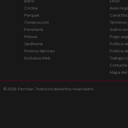
Baño
Envío
Cocina
Aviso lega
Parquet
Canal Éti
Construcción
Términos 
Ferretería
Sobre no
Pintura
Pago seg
Jardinería
Política 
Promos del mes
Política 
Exclusiva Web
Trabaja c
Contacte
Mapa del 
© 2026. Ferrolan. Todos los derechos reservados.