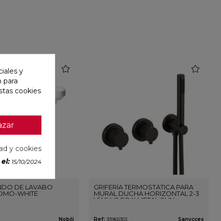
favorite
favorite
iales y
n para
stas cookies
azar
dad y cookies
el:
15/10/2024
DO DE LAVABO
GRIFERÍA TERMOSTÁTICA PARA
OMO-WHITE
MURAL DUCHA HORIZONTAL 2-3
VÍAS LOOP K METAL GUN
Nobili
Ref:
33965353
Sanycces