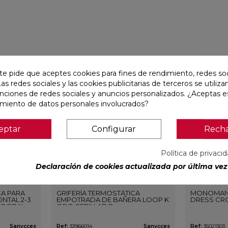
favorite
favorite
te pide que aceptes cookies para fines de rendimiento, redes soc
Las redes sociales y las cookies publicitarias de terceros se utiliza
unciones de redes sociales y anuncios personalizados. ¿Aceptas e
amiento de datos personales involucrados?
eptar
Configurar
Rech
Política de privaci
Declaración de cookies actualizada por última vez 
CA PARA
GRIFERÍA TERMOSTÁTICA
MONOMAN
NTAL 2-3
EMPOTRADA DE BAÑERA LOOP K
DRESS CR
LOOP K
ORO CEPILLADO
O
Sanycces
Ref:
33966014
Sanycces
Ref:
35021303