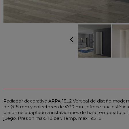
arrow_back_ios
Radiador decorativo ARPA 18_2 Vertical de diseño moderno
de Ø18 mm y colectores de Ø30 mm, ofrece una estética 
uniforme adaptado a instalaciones de baja temperatura. 
juego. Presión máx.: 10 bar. Temp. máx.: 95 °C.