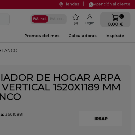
Tiendas
Atención al cliente
favorite
0
IVA incl.
IVA excl.
0
Login
0,00 €
a
Promos del mes
Calculadoras
Inspírate
 BLANCO
IADOR DE HOGAR ARPA
2 VERTICAL 1520X1189 MM
ANCO
a:
36010881