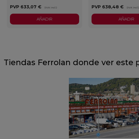
PVP
633,07 €
PVP
638,48 €
(IVA incl.)
(IVA incl.
AÑADIR
AÑADIR
Tiendas Ferrolan donde ver este 