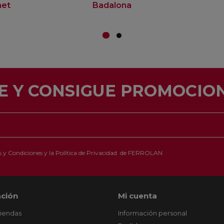
net
Badalona
E Y CONSIGUE PROMOCION
 y Condiciones
y la
Política de Privacidad
de FERROLAN
ción
Mi cuenta
tiendas
Información personal