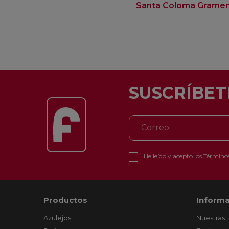
Santa Coloma Grame
SUSCRÍBET
He leído y acepto los
Términos
Productos
Informa
Azulejos
Nuestras 