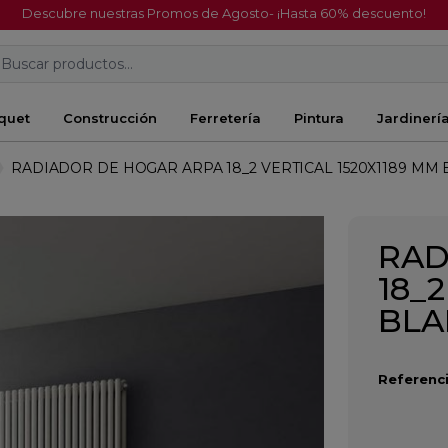
Descubre nuestras Promos de Agosto- ¡Hasta 60% descuento!
Buscar productos...
quet
Construcción
Ferretería
Pintura
Jardinerí
RADIADOR DE HOGAR ARPA 18_2 VERTICAL 1520X1189 MM
RAD
18_
BL
Referenci