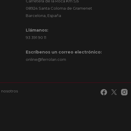
Carretera de la Roca Km 5,6
08924 Santa Coloma de Gramenet
Barcelona, España
Llámanos:
93 391 90 11
Escríbenos un correo electrónico:
online@ferrolan.com
 nosotros