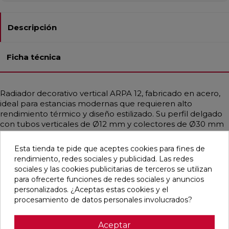
Descripción
Ficha técnica
Radiador decorativo vertical ARPA 12, fabricado en acero,
ideal para estancias modernas que requieren alto
rendimiento térmico y diseño estilizado. Su perfil delgado
con tubos verticales de Ø12 mm y colectores de Ø30 mm
aporta ligereza visual y eficiencia. Compatible con
instalaciones de baja temperatura como calderas de
Esta tienda te pide que aceptes cookies para fines de
condensación o bombas de calor. Ofrece calor uniforme y
rendimiento, redes sociales y publicidad. Las redes
está disponible en diferentes medidas, con potencias de
sociales y las cookies publicitarias de terceros se utilizan
hasta 3326 W. Incluye purgador, tapón ciego y soportes
para ofrecerte funciones de redes sociales y anuncios
del mismo color. Se puede personalizar en todos los
personalizados. ¿Aceptas estas cookies y el
colores Irsap y RAL bajo pedido. Presión máx.: 10 bar.
procesamiento de datos personales involucrados?
Temp. máx.: 95 ºC.
Aceptar