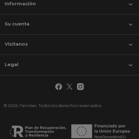
Información

Su cuenta

Visítanos
keyboard_arrow_down
Legal

© 2026. Ferrolan. Todos los derechos reservados.