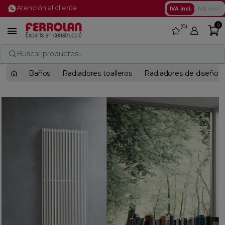
Atención al cliente
IVA incl.
IVA excl.
0
0
favorite

Buscar productos...
Baños
Radiadores toalleros
Radiadores de diseño