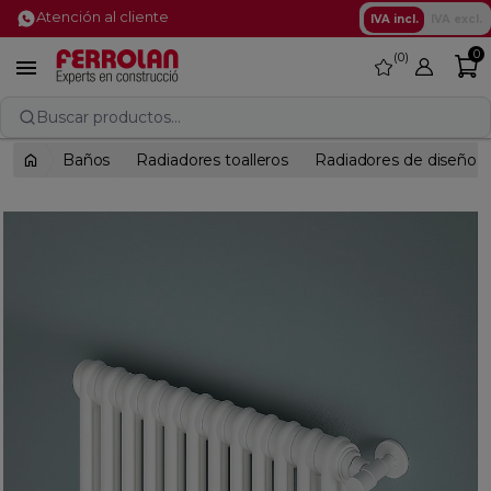
Atención al cliente
IVA incl.
IVA excl.
0
0
favorite

Buscar productos...
Baños
Radiadores toalleros
Radiadores de diseño