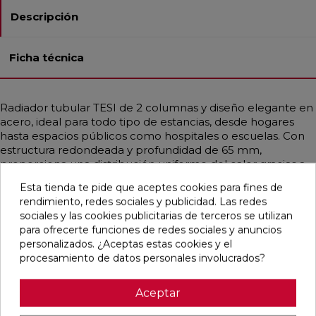
Descripción
Ficha técnica
Radiador tubular TESI de 2 columnas y diseño elegante en
acero, ideal para todo tipo de estancias, desde hogares
hasta espacios públicos como hospitales o escuelas. Con
estructura redondeada y profundidad de 65 mm,
proporciona una distribución uniforme del calor gracias a
sus tubos de Ø25 mm. Compatible con instalaciones de
Esta tienda te pide que aceptes cookies para fines de
baja temperatura, como calderas de condensación o
rendimiento, redes sociales y publicidad. Las redes
bombas de calor. Disponible en diferentes medidas con
sociales y las cookies publicitarias de terceros se utilizan
potencias desde 14,9 hasta 2769 W por elemento
para ofrecerte funciones de redes sociales y anuncios
(∆T=50°C). Incluye soportes universales, purgador y tapón.
personalizados. ¿Aceptas estas cookies y el
Color Blanco Estándar o en todos los acabados Irsap.
procesamiento de datos personales involucrados?
Aceptar