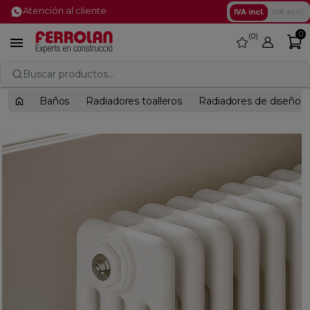
Atención al cliente
IVA incl.
IVA excl.
0
0
favorite

Buscar productos...
Baños
Radiadores toalleros
Radiadores de diseño