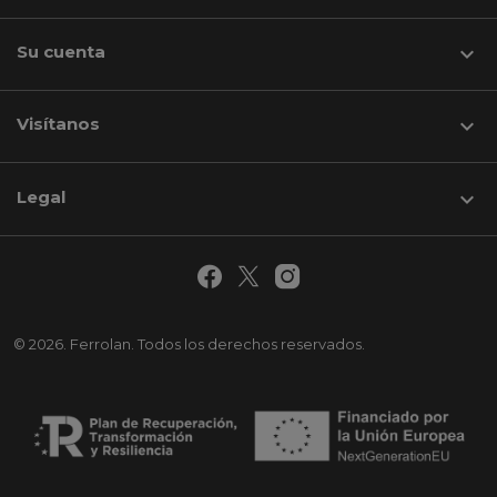
Su cuenta

Visítanos
keyboard_arrow_down
Legal

© 2026. Ferrolan. Todos los derechos reservados.