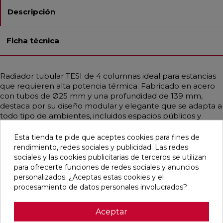
Descripción
Ficha técnica
Radiador tubular TESI de 4 columnas ideal para estancias
que requieren alta potencia térmica. Fabricado en acero
con tubos de Ø25 mm y una profundidad de 139 mm,
destaca por su diseño modular y elegante que se adapta a
todo tipo de ambientes, incluidos espacios públicos y
sanitarios gracias a sus formas redondeadas. Disponible en
diferentes medidas y en una amplia gama de colores,
Esta tienda te pide que aceptes cookies para fines de
incluidos acabados RAL personalizados. Garantiza una
rendimiento, redes sociales y publicidad. Las redes
distribución uniforme del calor, siendo compatible con
sociales y las cookies publicitarias de terceros se utilizan
sistemas de baja temperatura como calderas de
para ofrecerte funciones de redes sociales y anuncios
condensación o bombas de calor. Incluye purgador,
personalizados. ¿Aceptas estas cookies y el
soportes universales y tapón embellecedor.
procesamiento de datos personales involucrados?
Aceptar