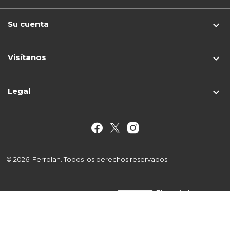
Su cuenta

Visítanos
keyboard_arrow_down
Legal

© 2026. Ferrolan. Todos los derechos reservados.