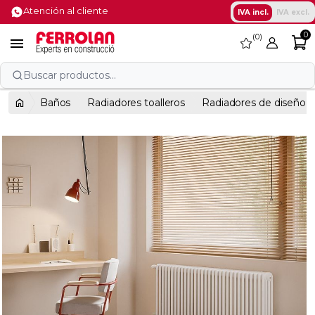
Atención al cliente
IVA incl.
IVA excl.
0
0
favorite

Buscar productos...
Baños
Radiadores toalleros
Radiadores de diseño