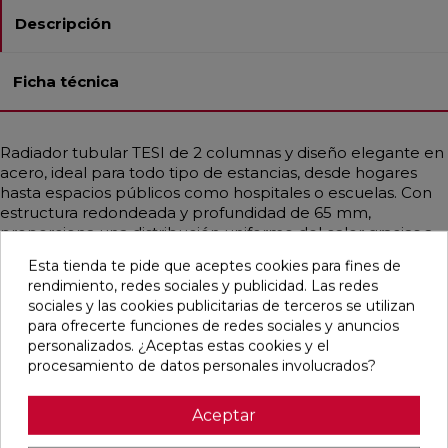
Descripción
Ficha técnica
Radiador tubular TESI de 2 columnas y diseño elegante en
acero, ideal para todo tipo de estancias, desde hogares
hasta espacios públicos como hospitales o escuelas. Con
estructura redondeada y profundidad de 65 mm,
proporciona una distribución uniforme del calor gracias a
sus tubos de Ø25 mm. Compatible con instalaciones de
Esta tienda te pide que aceptes cookies para fines de
baja temperatura, como calderas de condensación o
rendimiento, redes sociales y publicidad. Las redes
bombas de calor. Disponible en diferentes medidas con
sociales y las cookies publicitarias de terceros se utilizan
potencias desde 14,9 hasta 2769 W por elemento
para ofrecerte funciones de redes sociales y anuncios
(∆T=50°C). Incluye soportes universales, purgador y tapón.
personalizados. ¿Aceptas estas cookies y el
Color Blanco Estándar o en todos los acabados Irsap.
procesamiento de datos personales involucrados?
Aceptar