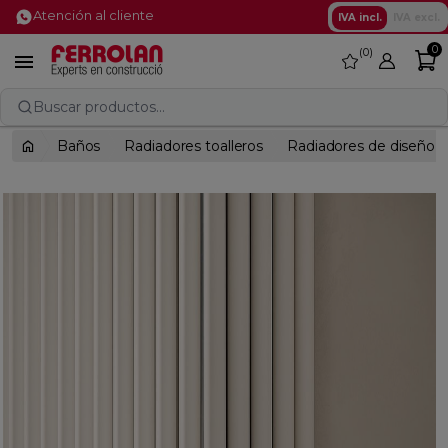
Atención al cliente
IVA incl.
IVA excl.
0
0
favorite

Buscar productos...
Baños
Radiadores toalleros
Radiadores de diseño