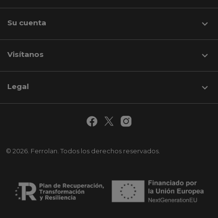
Su cuenta

Visítanos
keyboard_arrow_down
Legal

© 2026. Ferrolan. Todos los derechos reservados.