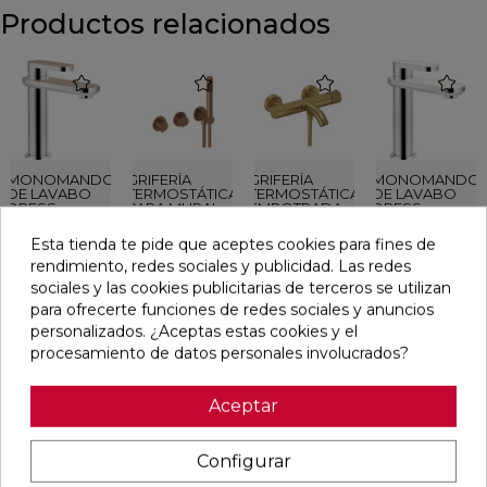
Productos relacionados
favorite
favorite
favorite
favorite
MONOMANDO
GRIFERÍA
GRIFERÍA
MONOMANDO
DE LAVABO
TERMOSTÁTICA
TERMOSTÁTICA
DE LAVABO
DRESS
PARA MURAL
EMPOTRADA
DRESS
CROMO-
DUCHA
DE BAÑERA
CROMO-
HERITAGE
HORIZONTAL
LOOP K ORO
WHITE
Esta tienda te pide que aceptes cookies para fines de
2-3 VÍAS FLEXO
CEPILLADO
Ref:
Nobili
Ref:
Sanycces
Ref:
Sanycces
Ref:
Nobili
rendimiento, redes sociales y publicidad. Las redes
SILICONA
35021301
33965349
33966014
35021303
LOOP K ORO
sociales y las cookies publicitarias de terceros se utilizan
ROSA
PVP
PVP
PVP
PVP
CEPILLADO
para ofrecerte funciones de redes sociales y anuncios
633,07 €
638,48 €
624,11 €
506,26 €
personalizados. ¿Aceptas estas cookies y el
(IVA incl.)
(IVA incl.)
(IVA incl.)
(IVA incl.)
procesamiento de datos personales involucrados?
AÑADIR
AÑADIR
AÑADIR
AÑADIR
Aceptar
Configurar