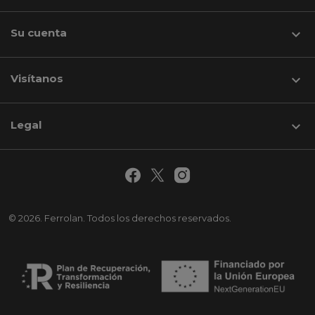
Su cuenta

Visítanos
keyboard_arrow_down
Legal

© 2026. Ferrolan. Todos los derechos reservados.