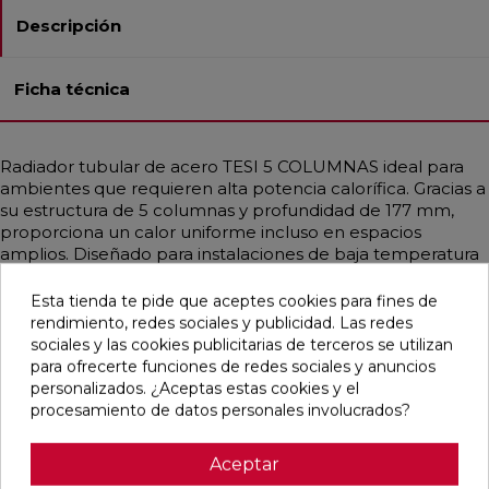
Descripción
Ficha técnica
Radiador tubular de acero TESI 5 COLUMNAS ideal para
ambientes que requieren alta potencia calorífica. Gracias a
su estructura de 5 columnas y profundidad de 177 mm,
proporciona un calor uniforme incluso en espacios
amplios. Diseñado para instalaciones de baja temperatura
como bombas de calor o calderas de condensación.
Disponible en diferentes medidas, con potencias que
Esta tienda te pide que aceptes cookies para fines de
alcanzan hasta 3708 W. Incluye soportes universales del
rendimiento, redes sociales y publicidad. Las redes
mismo color, purgador y tapón ciego. Acabado en Blanco
sociales y las cookies publicitarias de terceros se utilizan
Estándar o personalizable con colores RAL y Acabados
para ofrecerte funciones de redes sociales y anuncios
Irsap. Ideal para hogares, oficinas y espacios públicos
personalizados. ¿Aceptas estas cookies y el
gracias a su diseño funcional y elegante.
procesamiento de datos personales involucrados?
Aceptar