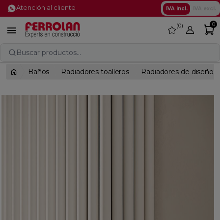
Atención al cliente
IVA incl.
IVA excl.
0
0
favorite

Buscar productos...
Baños
Radiadores toalleros
Radiadores de diseño