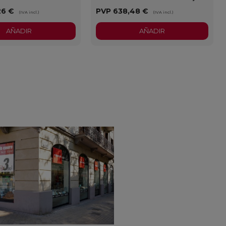
26 €
PVP
638,48 €
(IVA incl.)
(IVA incl.)
AÑADIR
AÑADIR