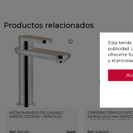
Productos relacionados
favorite
Esta tienda 
publicidad. 
ofrecerte f
y el proces
Ac
MONOMANDO DE LAVABO
GRIFERÍA TERMOSTÁTI
DRESS CROMO- HERITAGE
MURAL DUCHA HORIZO
VÍAS FLEXO SILICONA 
ORO ROSA CEPILLAD
Ref:
35021301
Nobili
Ref:
33965349