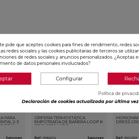
favorite
favorite
te pide que aceptes cookies para fines de rendimiento, redes soc
Las redes sociales y las cookies publicitarias de terceros se utiliza
unciones de redes sociales y anuncios personalizados. ¿Aceptas e
amiento de datos personales involucrados?
eptar
Configurar
Rech
Política de privaci
Declaración de cookies actualizada por última vez 
CA PARA
GRIFERÍA TERMOSTÁTICA
MONOMAN
NTAL 2-3
EMPOTRADA DE BAÑERA LOOP K
DRESS CR
LOOP K
ORO CEPILLADO
O
Sanycces
Ref:
33966014
Sanycces
Ref:
35021303