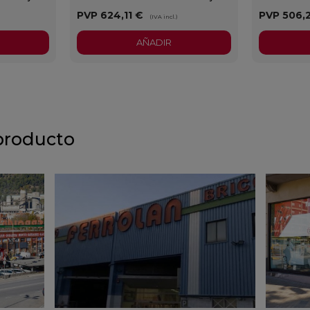
PVP
624,11 €
PVP
506,
)
(IVA incl.)
AÑADIR
producto