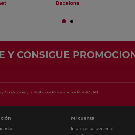
net
Badalona
E Y CONSIGUE PROMOCION
 y Condiciones
y la
Política de Privacidad
de FERROLAN
ción
Mi cuenta
tiendas
Información personal