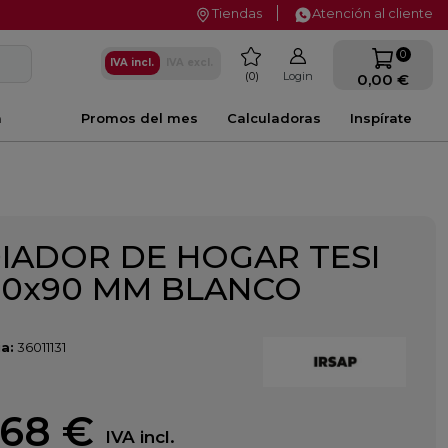
Tiendas
Atención al cliente
favorite
0
IVA incl.
IVA excl.
0
Login
0,00 €
a
Promos del mes
Calculadoras
Inspírate
IADOR DE HOGAR TESI
00x90 MM BLANCO
a:
36011131
,68 €
IVA incl.