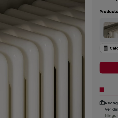
Producto
Cal
Recogi
Ver di
Ningun