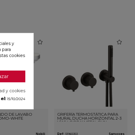
favorite
favorite
iales y
n para
stas cookies
azar
dad y cookies
el:
15/10/2024
DO DE LAVABO
GRIFERÍA TERMOSTÁTICA PARA
OMO-WHITE
MURAL DUCHA HORIZONTAL 2-3
VÍAS LOOP K METAL GUN
Nobili
Ref:
33965353
Sanycces