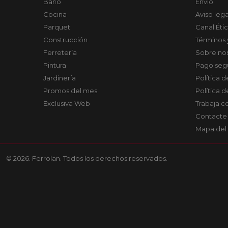
Baño
Envío
Cocina
Aviso lega
Parquet
Canal Éti
Construcción
Términos 
Ferretería
Sobre no
Pintura
Pago seg
Jardinería
Política 
Promos del mes
Política 
Exclusiva Web
Trabaja c
Contacte
Mapa del 
© 2026. Ferrolan. Todos los derechos reservados.