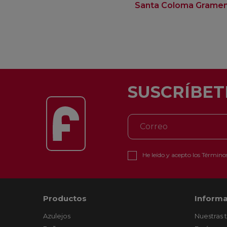
Santa Coloma Grame
SUSCRÍBET
He leído y acepto los
Términos
Productos
Informa
Azulejos
Nuestras 