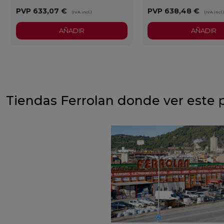
PVP
633,07 €
PVP
638,48 €
(IVA incl.)
(IVA incl.
AÑADIR
AÑADIR
Tiendas Ferrolan donde ver este 