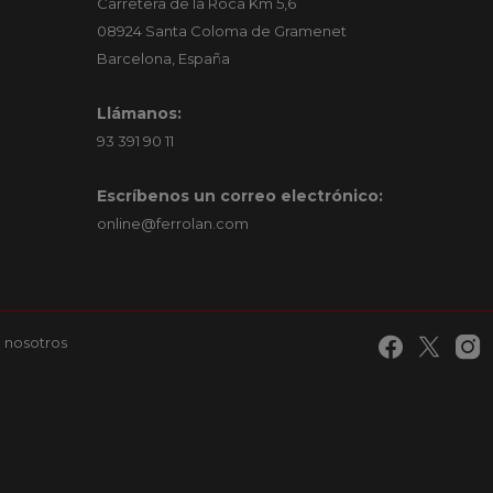
Carretera de la Roca Km 5,6
08924 Santa Coloma de Gramenet
Barcelona, España
Llámanos:
93 391 90 11
Escríbenos un correo electrónico:
online@ferrolan.com
 nosotros