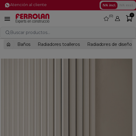
Atención al cliente
IVA incl.
IVA excl.
0
0
favorite

Buscar productos...
Baños
Radiadores toalleros
Radiadores de diseño