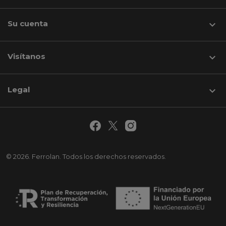
Su cuenta

Visítanos
keyboard_arrow_down
Legal

© 2026. Ferrolan. Todos los derechos reservados.