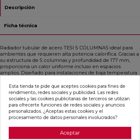
Descripción
Ficha técnica
Radiador tubular de acero TESI 5 COLUMNAS ideal para
ambientes que requieren alta potencia calorífica. Gracias a
su estructura de 5 columnas y profundidad de 177 mm,
proporciona un calor uniforme incluso en espacios
amplios. Diseñado para instalaciones de baja temperatura
como bombas de calor o calderas de condensación.
Disponible en diferentes medidas, con potencias que
Esta tienda te pide que aceptes cookies para fines de
alcanzan hasta 3708 W. Incluye soportes universales del
rendimiento, redes sociales y publicidad. Las redes
mismo color, purgador y tapón ciego. Acabado en Blanco
sociales y las cookies publicitarias de terceros se utilizan
Estándar o personalizable con colores RAL y Acabados
para ofrecerte funciones de redes sociales y anuncios
Irsap. Ideal para hogares, oficinas y espacios públicos
personalizados. ¿Aceptas estas cookies y el
gracias a su diseño funcional y elegante.
procesamiento de datos personales involucrados?
Aceptar