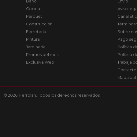
Baño
Envío
Cocina
Aviso lega
Parquet
Canal Éti
Construcción
Términos 
Ferretería
Sobre no
Pintura
Pago seg
Jardinería
Política 
Promos del mes
Política 
Exclusiva Web
Trabaja c
Contacte
Mapa del 
© 2026. Ferrolan. Todos los derechos reservados.