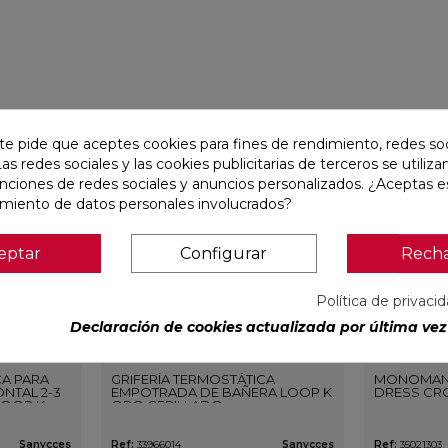
favorite
favorite
te pide que aceptes cookies para fines de rendimiento, redes soc
Las redes sociales y las cookies publicitarias de terceros se utiliza
unciones de redes sociales y anuncios personalizados. ¿Aceptas e
amiento de datos personales involucrados?
eptar
Configurar
Rech
Política de privaci
Declaración de cookies actualizada por última vez 
CA PARA
GRIFERÍA TERMOSTÁTICA
MONOMAN
NTAL 2-3
EMPOTRADA DE BAÑERA LOOP K
DRESS CR
LOOP K
ORO CEPILLADO
O
Sanycces
Ref:
33966014
Sanycces
Ref:
35021303