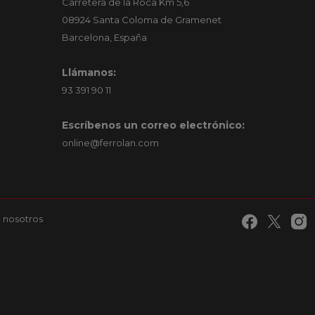
Carretera de la Roca Km 5,6
08924 Santa Coloma de Gramenet
Barcelona, España
Llámanos:
93 391 90 11
Escríbenos un correo electrónico:
online@ferrolan.com
 nosotros