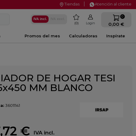
Tiendas
Atención al cliente
favorite
0
IVA incl.
IVA excl.
0
Login
0,00 €
a
Promos del mes
Calculadoras
Inspírate
IADOR DE HOGAR TESI
15x450 MM BLANCO
a:
36011141
,72 €
IVA incl.