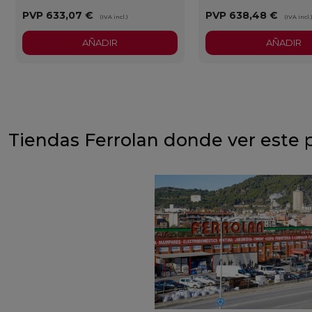
PVP
633,07 €
PVP
638,48 €
(IVA incl.)
(IVA incl.
AÑADIR
AÑADIR
Tiendas Ferrolan donde ver este 