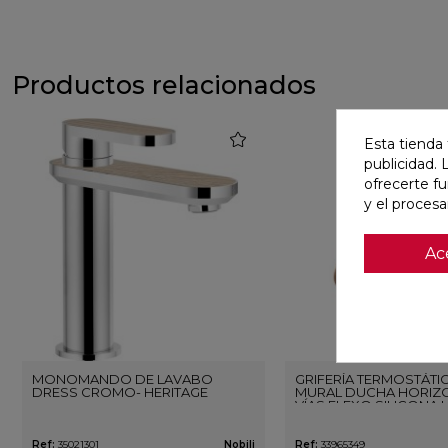
Productos relacionados
favorite
Esta tienda 
publicidad. 
ofrecerte f
y el proces
Ac
MONOMANDO DE LAVABO
GRIFERÍA TERMOSTÁTI
DRESS CROMO- HERITAGE
MURAL DUCHA HORIZO
VÍAS FLEXO SILICONA 
ORO ROSA CEPILLAD
Ref:
35021301
Nobili
Ref:
33965349