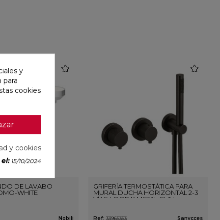
favorite
favorite
iales y
n para
stas cookies
azar
dad y cookies
el:
15/10/2024
DO DE LAVABO
GRIFERÍA TERMOSTÁTICA PARA
OMO-WHITE
MURAL DUCHA HORIZONTAL 2-3
VÍAS LOOP K METAL GUN
Nobili
Ref:
33965353
Sanycces