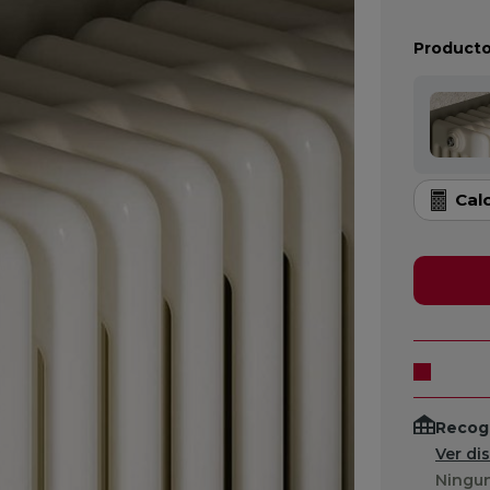
Producto
Cal
Recogi
Ver di
Ningun