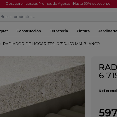
Descubre nuestras Promos de Agosto- ¡Hasta 60% descuento!
Buscar productos...
quet
Construcción
Ferretería
Pintura
Jardinerí
RADIADOR DE HOGAR TESI 6 715x450 MM BLANCO
RAD
6 7
Referenci
597