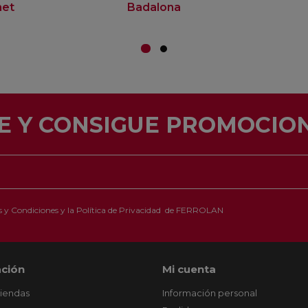
net
Badalona
E Y CONSIGUE PROMOCION
 y Condiciones
y la
Política de Privacidad
de FERROLAN
ción
Mi cuenta
tiendas
Información personal