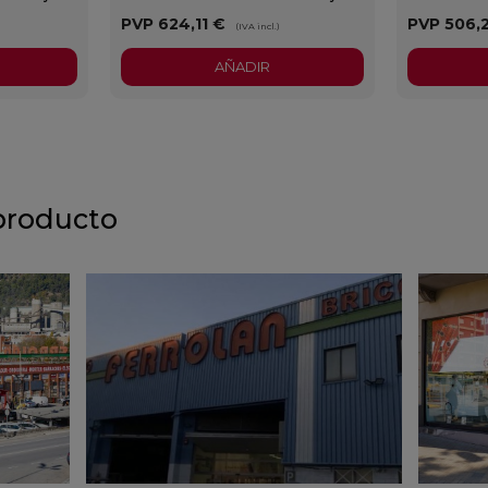
PVP
624,11 €
PVP
506,
)
(IVA incl.)
AÑADIR
producto