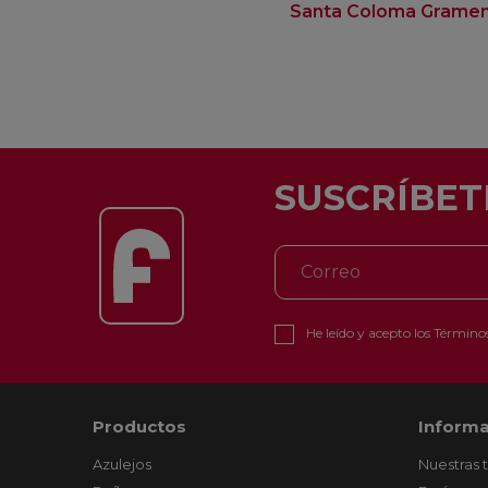
Santa Coloma Grame
SUSCRÍBET
He leído y acepto los
Términos
Productos
Informa
Azulejos
Nuestras 