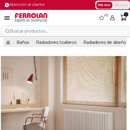
Atención al cliente
IVA incl.
IVA excl.
0
0
favorite

Buscar productos...
Baños
Radiadores toalleros
Radiadores de diseño