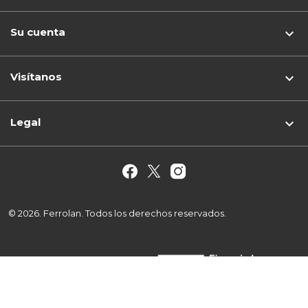
Su cuenta

Visítanos
keyboard_arrow_down
Legal

© 2026. Ferrolan. Todos los derechos reservados.