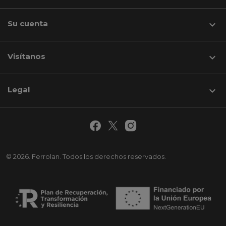
Su cuenta

Visítanos
keyboard_arrow_down
Legal

© 2026. Ferrolan. Todos los derechos reservados.