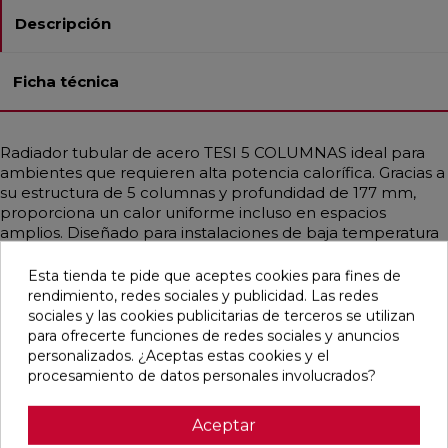
Descripción
Ficha técnica
Radiador tubular de acero TESI 5 COLUMNAS ideal para
ambientes que requieren alta potencia calorífica. Gracias a
su estructura de 5 columnas y profundidad de 177 mm,
proporciona un calor uniforme incluso en espacios
amplios. Diseñado para instalaciones de baja temperatura
como bombas de calor o calderas de condensación.
Disponible en diferentes medidas, con potencias que
Esta tienda te pide que aceptes cookies para fines de
alcanzan hasta 3708 W. Incluye soportes universales del
rendimiento, redes sociales y publicidad. Las redes
mismo color, purgador y tapón ciego. Acabado en Blanco
sociales y las cookies publicitarias de terceros se utilizan
Estándar o personalizable con colores RAL y Acabados
para ofrecerte funciones de redes sociales y anuncios
Irsap. Ideal para hogares, oficinas y espacios públicos
personalizados. ¿Aceptas estas cookies y el
gracias a su diseño funcional y elegante.
procesamiento de datos personales involucrados?
Aceptar