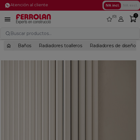
Atención al cliente
IVA incl.
IVA excl.
0
0
favorite

Buscar productos...
Baños
Radiadores toalleros
Radiadores de diseño